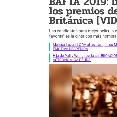
BAFTA 2019: l
los premios d
Británica [VI
Las candidatas para mejor película e
favorita" es la cinta con más nomina
Melissa Loza LLORA al revelar que su M
EMOTIVA DESPEDIDA
Hija de Patty Wong revela su UBICACIÓN
ASTRONÓMICA DEUDA