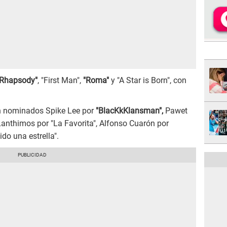
Rhapsody"
, "First Man",
"Roma"
y "A Star is Born", con
tán nominados Spike Lee por
"BlacKkKlansman",
Pawet
Lanthimos por "La Favorita", Alfonso Cuarón por
do una estrella".