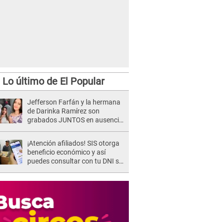
Lo último de El Popular
Jefferson Farfán y la hermana
de Darinka Ramírez son
grabados JUNTOS en ausencia
de Xiomy Kanashiro: "Siempre
va acompañada..."
¡Atención afiliados! SIS otorga
beneficio económico y así
puedes consultar con tu DNI si
te corresponde