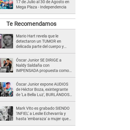
17 de Julio al 30 de Agosto en
Mega Plaza - Independencia
Te Recomendamos
Mario Hart revela que le
detectaron un TUMOR en
delicada parte del cuerpo y
expone diagnóstico: "Dolores
muy fuertes..."
Óscar Junior SE DIRIGE a
Naldy Saldaña con
IMPENSADA propuesta como
nuevo líder de 'La Bella Luz' tras
denuncia: "Otro tipo de ley..."
Óscar Junior expone AUDIOS
de Héctor Boza, exintegrante
de 'La Bella Luz', BURLÁNDOSE
de Anely Dávila tras acusarlo
de maltrato: "Grábame..."
Mark Vito es grabado SIENDO
'INFIEL' a Leslie Echevarría y
hasta 'embaraza' a mujer que
sería su AMANTE: "¡Eres un
desgraciado! "