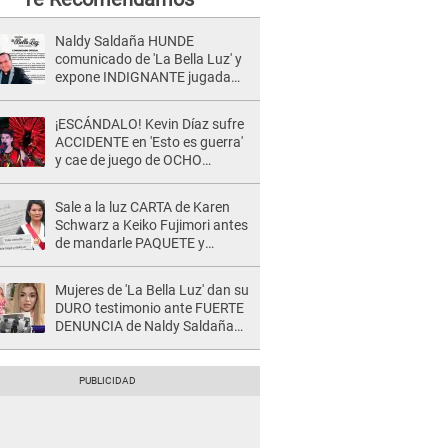
Naldy Saldaña HUNDE
comunicado de 'La Bella Luz' y
expone INDIGNANTE jugada
para DEFENDER a director:
"Que he tenido algo..."
¡ESCÁNDALO! Kevin Díaz sufre
ACCIDENTE en 'Esto es guerra'
y cae de juego de OCHO
METROS de altura: "La
colchoneta se rompe..."
Sale a la luz CARTA de Karen
Schwarz a Keiko Fujimori antes
de mandarle PAQUETE y
revelan intermediario: "En el
cargo..."
Mujeres de 'La Bella Luz' dan su
DURO testimonio ante FUERTE
DENUNCIA de Naldy Saldaña
contra director: "Cualquier
acusación de apañamiento..."