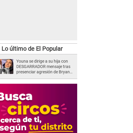
Lo último de El Popular
Youna se dirige a su hija con
DESGARRADOR mensaje tras
presenciar agresión de Bryan
Torres a Samahara Lobatón:
"Perdóname mi amor"