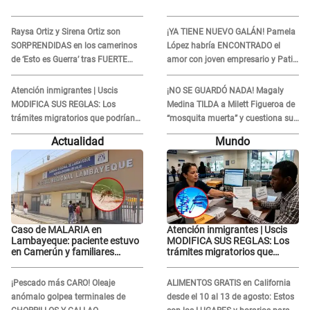
Raysa Ortiz y Sirena Ortiz son
¡YA TIENE NUEVO GALÁN! Pamela
SORPRENDIDAS en los camerinos
López habría ENCONTRADO el
de ‘Esto es Guerra’ tras FUERTE
amor con joven empresario y Pati
ENFRENTAMIENTO con Gabriel
Lorena la ECHA en VIVO
Moisés: “Gracias”
Atención inmigrantes | Uscis
¡NO SE GUARDÓ NADA! Magaly
MODIFICA SUS REGLAS: Los
Medina TILDA a Milett Figueroa de
trámites migratorios que podrían
“mosquita muerta” y cuestiona su
necesitar tu prueba de ADN
RECONCILIACIÓN con Marcelo
Actualidad
Mundo
Tinelli en TV argentina
Caso de MALARIA en
Atención inmigrantes | Uscis
Lambayeque: paciente estuvo
MODIFICA SUS REGLAS: Los
en Camerún y familiares
trámites migratorios que
denuncian demora en
podrían necesitar tu prueba de
tratamiento
ADN
¡Pescado más CARO! Oleaje
ALIMENTOS GRATIS en California
anómalo golpea terminales de
desde el 10 al 13 de agosto: Estos