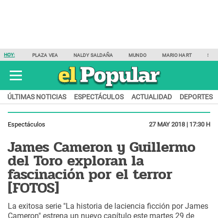
HOY:
PLAZA VEA
NALDY SALDAÑA
MUNDO
MARIO HART
SAM
ÚLTIMAS NOTICIAS
ESPECTÁCULOS
ACTUALIDAD
DEPORTES
Espectáculos
27 MAY 2018 | 17:30 H
James Cameron y Guillermo
del Toro exploran la
fascinación por el terror
[FOTOS]
La exitosa serie "La historia de laciencia ficción por James
Cameron" estrena un nuevo capítulo este martes 29 de