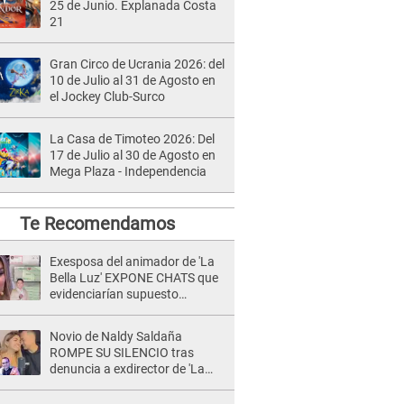
25 de Junio. Explanada Costa
21
Gran Circo de Ucrania 2026: del
10 de Julio al 31 de Agosto en
el Jockey Club-Surco
La Casa de Timoteo 2026: Del
17 de Julio al 30 de Agosto en
Mega Plaza - Independencia
Te Recomendamos
Exesposa del animador de 'La
Bella Luz' EXPONE CHATS que
evidenciarían supuesto
romance clandestino con Naldy
Saldaña, pese a tener pareja
Novio de Naldy Saldaña
ROMPE SU SILENCIO tras
denuncia a exdirector de 'La
Bella Luz': "Me basta con que
ella esté bien"