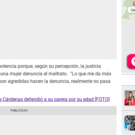
tencia porque, según su percepción, la justicia
una mujer denuncia el maltrato. "Lo que me da más
son agredidas hacen la denuncia, realmente no pasa
e Cárdenas defendió a su pareja por su edad [FOTO]