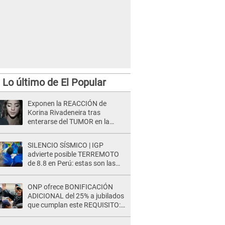
Lo último de El Popular
Exponen la REACCIÓN de
Korina Rivadeneira tras
enterarse del TUMOR en la
cabeza de Mario Hart: "Ella
estaba muy..."
SILENCIO SÍSMICO | IGP
advierte posible TERREMOTO
de 8.8 en Perú: estas son las
zonas más expuestas
ONP ofrece BONIFICACIÓN
ADICIONAL del 25% a jubilados
que cumplan este REQUISITO:
revisa si accedes aquí