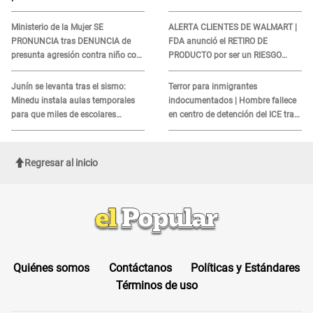
serena GESTANTE en
sobre su muerte para EVITAR
Miraflores
COBROS
Ministerio de la Mujer SE
ALERTA CLIENTES DE WALMART |
PRONUNCIA tras DENUNCIA de
FDA anunció el RETIRO DE
presunta agresión contra niño con
PRODUCTO por ser un RIESGO
autismo en Surco
MORTAL para consumidores: ¿Cuál
es?
Junín se levanta tras el sismo:
Terror para inmigrantes
Minedu instala aulas temporales
indocumentados | Hombre fallece
para que miles de escolares
en centro de detención del ICE tras
vuelvan a clases
sufrir una "emergencia médica"
Regresar al inicio
Quiénes somos
Contáctanos
Políticas y Estándares
Términos de uso