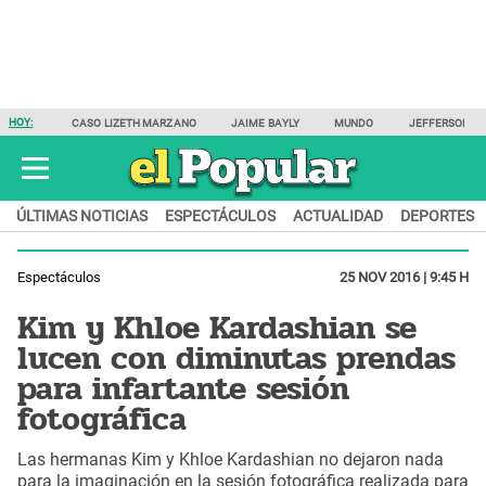
HOY:
CASO LIZETH MARZANO
JAIME BAYLY
MUNDO
JEFFERSON F
ÚLTIMAS NOTICIAS
ESPECTÁCULOS
ACTUALIDAD
DEPORTES
Espectáculos
25 NOV 2016 | 9:45 H
Kim y Khloe Kardashian se
lucen con diminutas prendas
para infartante sesión
fotográfica
Las hermanas Kim y Khloe Kardashian no dejaron nada
para la imaginación en la sesión fotográfica realizada para