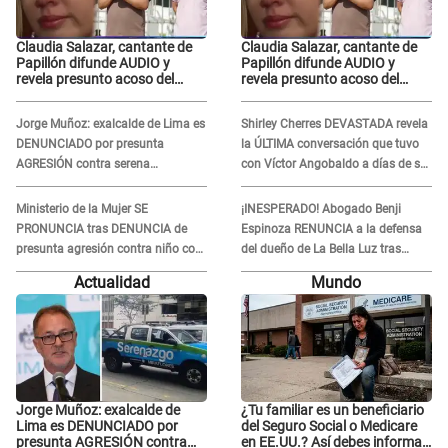
Claudia Salazar, cantante de
Claudia Salazar, cantante de
Papillón difunde AUDIO y
Papillón difunde AUDIO y
revela presunto acoso del
revela presunto acoso del
HERMANO del director musical
HERMANO del director musical
de La Bella Luz: "Me quedé
de La Bella Luz: "Me quedé
Jorge Muñoz: exalcalde de Lima es
Shirley Cherres DEVASTADA revela
asustada, en shock"
asustada, en shock"
DENUNCIADO por presunta
la ÚLTIMA conversación que tuvo
AGRESIÓN contra serena
con Víctor Angobaldo a días de su
GESTANTE en Miraflores
inesperada partida: "Hace dos
semanas"
Ministerio de la Mujer SE
¡INESPERADO! Abogado Benji
PRONUNCIA tras DENUNCIA de
Espinoza RENUNCIA a la defensa
presunta agresión contra niño con
del dueño de La Bella Luz tras
autismo en Surco
difusión de POLÉMICO audio:
Actualidad
Mundo
"Nada que defender"
Jorge Muñoz: exalcalde de
¿Tu familiar es un beneficiario
Lima es DENUNCIADO por
del Seguro Social o Medicare
presunta AGRESIÓN contra
en EE.UU.? Así debes informar