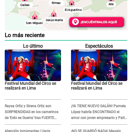
Lo más reciente
Lo último
Espectáculos
Festival Mundial del Circo se
Festival Mundial del Circo se
realizará en Lima
realizará en Lima
Raysa Ortiz y Sirena Ortiz son
¡YA TIENE NUEVO GALÁN! Pamela
SORPRENDIDAS en los camerinos
López habría ENCONTRADO el
de ‘Esto es Guerra’ tras FUERTE
amor con joven empresario y Pati
ENFRENTAMIENTO con Gabriel
Lorena la ECHA en VIVO
Moisés: “Gracias”
Atención inmigrantes | Uscis
¡NO SE GUARDÓ NADA! Magaly