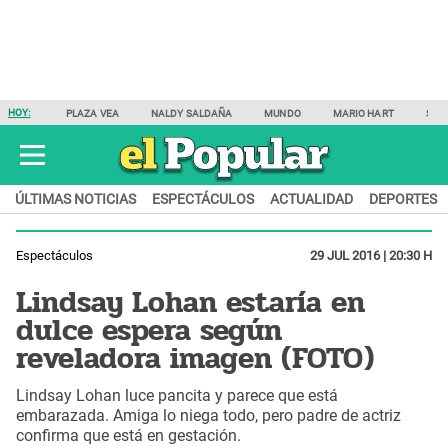
HOY:
PLAZA VEA
NALDY SALDAÑA
MUNDO
MARIO HART
SAM
ÚLTIMAS NOTICIAS
ESPECTÁCULOS
ACTUALIDAD
DEPORTES
Espectáculos
29 JUL 2016 | 20:30 H
Lindsay Lohan estaría en
dulce espera según
reveladora imagen (FOTO)
Lindsay Lohan luce pancita y parece que está
embarazada. Amiga lo niega todo, pero padre de actriz
confirma que está en gestación.