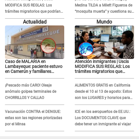
MODIFICA SUS REGLAS: Los
Medina TILDA a Milett Figueroa de
trámites migratorios que podrían
“mosquita muerta” y cuestiona su
necesitar tu prueba de ADN
RECONCILIACIÓN con Marcelo
Actualidad
Mundo
Tinelli en TV argentina
Caso de MALARIA en
Atención inmigrantes | Uscis
Lambayeque: paciente estuvo
MODIFICA SUS REGLAS: Los
en Camerún y familiares
trámites migratorios que
denuncian demora en
podrían necesitar tu prueba de
tratamiento
ADN
¡Pescado más CARO! Oleaje
ALIMENTOS GRATIS en California
anómalo golpea terminales de
desde el 10 al 13 de agosto: Estos
CHORRILLOS Y CALLAO
son los LUGARES y horarios para
recibir la ayuda
Vacunación CONTRA el DENGUE:
ICE en los aeropuertos de EE.UU.:
estas son las regiones priorizadas
Los DOCUMENTOS CLAVE que
por el Minsa
debe tener un inmigrante al viajar