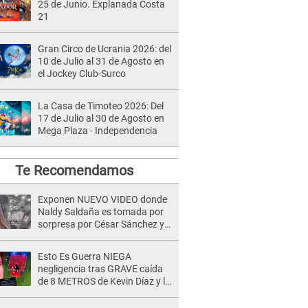
25 de Junio. Explanada Costa
21
Gran Circo de Ucrania 2026: del
10 de Julio al 31 de Agosto en
el Jockey Club-Surco
La Casa de Timoteo 2026: Del
17 de Julio al 30 de Agosto en
Mega Plaza - Independencia
Te Recomendamos
Exponen NUEVO VIDEO donde
Naldy Saldaña es tomada por
sorpresa por César Sánchez y
ella evidencia su REACCIÓN: Le
agarró la mano
Esto Es Guerra NIEGA
negligencia tras GRAVE caída
de 8 METROS de Kevin Díaz y lo
SEÑALAN: "No adoptó la
postura correcta"