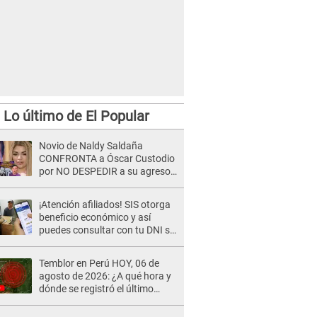
Lo último de El Popular
Novio de Naldy Saldaña
CONFRONTA a Óscar Custodio
por NO DESPEDIR a su agresor
y él da INDIGNANTE respuesta:
"Nadie me dice qué hacer"
¡Atención afiliados! SIS otorga
beneficio económico y así
puedes consultar con tu DNI si
te corresponde
Temblor en Perú HOY, 06 de
agosto de 2026: ¿A qué hora y
dónde se registró el último
sismo, según IGP?