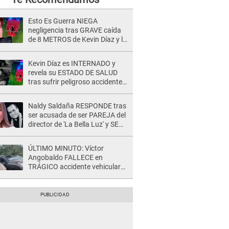
Esto Es Guerra NIEGA
negligencia tras GRAVE caída
de 8 METROS de Kevin Díaz y lo
SEÑALAN: "No adoptó la
postura correcta"
Kevin Díaz es INTERNADO y
revela su ESTADO DE SALUD
tras sufrir peligroso accidente
en 'EEG' y caer desde altura de
ocho metros
Naldy Saldaña RESPONDE tras
ser acusada de ser PAREJA del
director de 'La Bella Luz' y SE
QUIEBRA: "Quieren tapar lo
evidente..."
ÚLTIMO MINUTO: Víctor
Angobaldo FALLECE en
TRÁGICO accidente vehicular
en Cañete y Patricia Alquinta lo
confirma