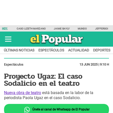
HOY:
CASO LIZETH MARZANO
JAIME BAYLY
MUNDO
JEFFERSON F
ÚLTIMAS NOTICIAS
ESPECTÁCULOS
ACTUALIDAD
DEPORTES
Espectáculos
13 JUN 2025 | 9:10 H
Proyecto Ugaz: El caso
Sodalicio en el teatro
Nueva obra de teatro
está basada en la labor de la
periodista Paola Ugaz en el caso Sodalicio.
Únete al canal de Whatsapp de El Popular