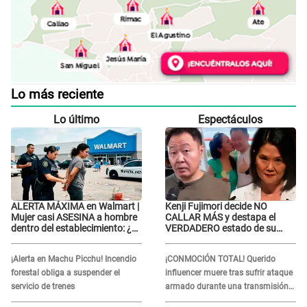
Lo más reciente
Lo último
Espectáculos
ALERTA MÁXIMA en Walmart |
Kenji Fujimori decide NO
Mujer casi ASESINA a hombre
CALLAR MÁS y destapa el
dentro del establecimiento: ¿Se
VERDADERO estado de su
logró atrapar al sospechoso?
relación familiar con Keiko
Fujimori: "Mi familia es Érika,
¡Alerta en Machu Picchu! Incendio
¡CONMOCIÓN TOTAL! Querido
mi suegra..."
forestal obliga a suspender el
influencer muere tras sufrir ataque
servicio de trenes
armado durante una transmisión
en vivo