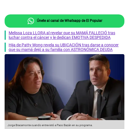
Únete al canal de Whatsapp de El Popular
Melissa Loza LLORA al revelar que su MAMÁ FALLECIÓ tras
luchar contra el cáncer y le dedican EMOTIVA DESPEDIDA
Hija de Patty Wong revela su UBICACIÓN tras darse a conocer
que su mamá dejó a su familia con ASTRONÓMICA DEUDA
Jorge Bracamonte cuando entrevistó a Paco Bazán en su programa.