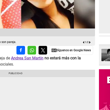
Gianella Rá
o son pareja.
1
/
2
eja de
Andrea San Martín
no estará más con la
sociales.