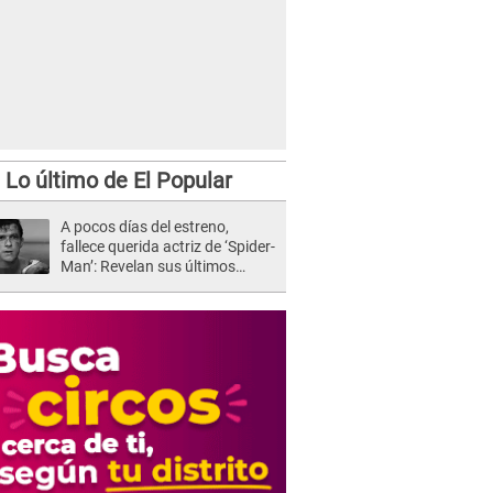
zuri y Sebastián Lizarzaburu ya no son pareja.
Lo último de El Popular
A pocos días del estreno,
fallece querida actriz de ‘Spider-
Man’: Revelan sus últimos
momentos de vida