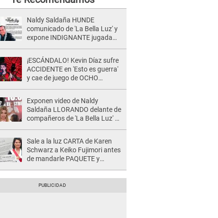
Naldy Saldaña HUNDE
comunicado de 'La Bella Luz' y
expone INDIGNANTE jugada
para DEFENDER a director:
"Que he tenido algo..."
¡ESCÁNDALO! Kevin Díaz sufre
ACCIDENTE en 'Esto es guerra'
y cae de juego de OCHO
METROS de altura: "La
colchoneta se rompe..."
Exponen video de Naldy
Saldaña LLORANDO delante de
compañeros de 'La Bella Luz' y
director denunciado: "La gente
que te da de comer"
Sale a la luz CARTA de Karen
Schwarz a Keiko Fujimori antes
de mandarle PAQUETE y
revelan intermediario: "En el
cargo..."