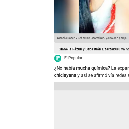
Gianella Rázuri y Sebastián Lizarzaburu ya no son pareja.
Gianella Rázuri y Sebastián Lizarzaburu ya n
El Popular
¿No había mucha química?
La expar
chiclayana
y así se afirmó vía redes 