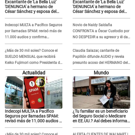
Excantante de 'La Bella Luz'
Excantante de 'La Bella Luz'
'DENUNCIA' a hermano de
'DENUNCIA' a hermano de
César Sánchez y esposa del
César Sánchez y esposa del
dueño le da INDIGNANTE
dueño le da INDIGNANTE
respuesta: "Ellos son así,
respuesta: "Ellos son así,
Indecopi MULTA a Pacífico Seguros
Novio de Naldy Saldaña
tranquila"
tranquila"
por llamadas SPAM: revisó más de
CONFRONTA a Óscar Custodio por
11.000 audios y confirma
NO DESPEDIR a su agresor y él da
SANCIÓN
INDIGNANTE respuesta: "Nadie me
dice qué hacer"
¿Más de 30 mil soles? Conoce el
Claudia Salazar, cantante de
SUELDO MENSUAL que recibirá
Papillón difunde AUDIO y revela
Keiko Fujimori como Presidenta de
presunto acoso del HERMANO del
la República
director musical de La Bella Luz:
Actualidad
Mundo
"Me quedé asustada, en shock"
Indecopi MULTA a Pacífico
¿Tu familiar es un beneficiario
Seguros por llamadas SPAM:
del Seguro Social o Medicare
revisó más de 11.000 audios y
en EE.UU.? Así debes informar
confirma SANCIÓN
sobre su muerte para EVITAR
COBROS
¿Más de 30 mil soles? Conoce el
ALERTA CLIENTES DE WALMART |