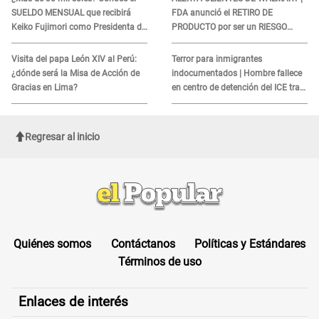
SUELDO MENSUAL que recibirá
FDA anunció el RETIRO DE
Keiko Fujimori como Presidenta de
PRODUCTO por ser un RIESGO
la República
MORTAL para consumidores: ¿Cuál
es?
Visita del papa León XIV al Perú:
Terror para inmigrantes
¿dónde será la Misa de Acción de
indocumentados | Hombre fallece
Gracias en Lima?
en centro de detención del ICE tras
sufrir una "emergencia médica"
Regresar al inicio
Quiénes somos
Contáctanos
Políticas y Estándares
Términos de uso
Enlaces de interés