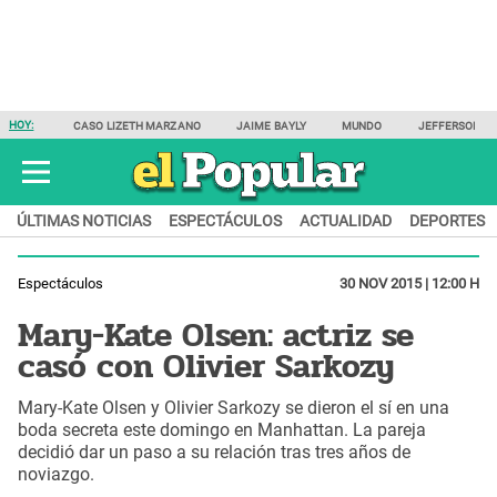
HOY:
CASO LIZETH MARZANO
JAIME BAYLY
MUNDO
JEFFERSON F
ÚLTIMAS NOTICIAS
ESPECTÁCULOS
ACTUALIDAD
DEPORTES
Espectáculos
30 NOV 2015 | 12:00 H
Mary-Kate Olsen: actriz se
casó con Olivier Sarkozy
Mary-Kate Olsen y Olivier Sarkozy se dieron el sí en una
boda secreta este domingo en Manhattan. La pareja
decidió dar un paso a su relación tras tres años de
noviazgo.