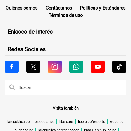
Quiénes somos
Contáctanos
Políticas y Estándares
Términos de uso
Enlaces de interés
Redes Sociales
Visita también
larepublica.pe
elpopular.pe
libero.pe
libero.pe/esports
wapa.pe
buenazo.pe
larepublica.pe/verificador
lrmas.larepublica.pe