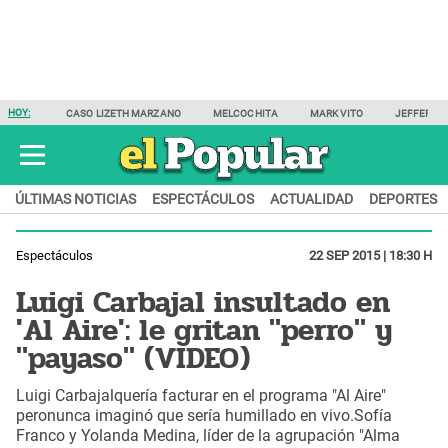
HOY:
CASO LIZETH MARZANO
MELCOCHITA
MARK VITO
JEFFERSO
ÚLTIMAS NOTICIAS
ESPECTÁCULOS
ACTUALIDAD
DEPORTES
Espectáculos
22 SEP 2015 | 18:30 H
Luigi Carbajal insultado en
'Al Aire': le gritan "perro" y
"payaso" (VIDEO)
Luigi Carbajalquería facturar en el programa "Al Aire"
peronunca imaginó que sería humillado en vivo.Sofía
Franco y Yolanda Medina, líder de la agrupación "Alma