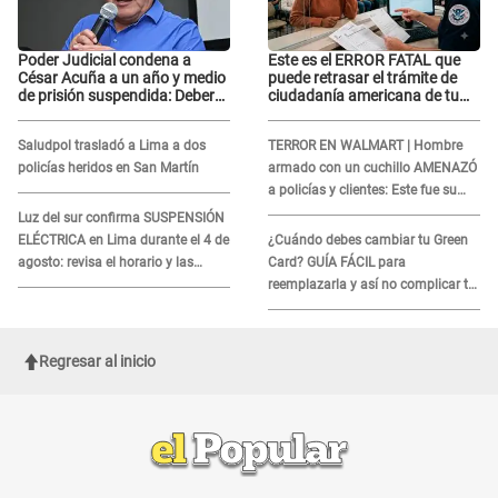
Poder Judicial condena a
Este es el ERROR FATAL que
César Acuña a un año y medio
puede retrasar el trámite de
de prisión suspendida: Deberá
ciudadanía americana de tu
cumplir reglas de conducta
hijo nacido en el extranjero
Saludpol trasladó a Lima a dos
TERROR EN WALMART | Hombre
policías heridos en San Martín
armado con un cuchillo AMENAZÓ
a policías y clientes: Este fue su
INSÓLITO FINAL
Luz del sur confirma SUSPENSIÓN
ELÉCTRICA en Lima durante el 4 de
¿Cuándo debes cambiar tu Green
agosto: revisa el horario y las
Card? GUÍA FÁCIL para
zonas afectadas
reemplazarla y así no complicar tu
proceso migratorio
Regresar al inicio