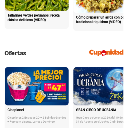
Tallarines verdes peruanos: receta
Cómo preparar un arroz con poll
clásica deliciosa (VIDEO)
tradicional riquísimo (VIDEO)
Ofertas
Cineplanet
GRAN CIRCO DE UCRANIA
Cineplanet: 2 Entradas 2D + 2 Bebidas Grandes
Gran Circo de Ucrania 2026: del 10 de Juli
+ Pop corn gigante. Lunes a Domingo
31 de Agosto en el Jockey Club-Surco