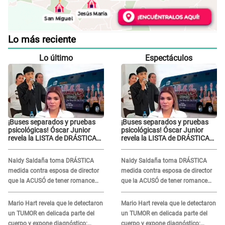
Lo más reciente
Lo último
Espectáculos
¡Buses separados y pruebas
¡Buses separados y pruebas
psicológicas! Óscar Junior
psicológicas! Óscar Junior
revela la LISTA de DRÁSTICAS
revela la LISTA de DRÁSTICAS
medidas para prevenir acoso
medidas para prevenir acoso
en 'La Bella Luz' tras caso
en 'La Bella Luz' tras caso
Naldy Saldaña toma DRÁSTICA
Naldy Saldaña toma DRÁSTICA
Naldy Saldaña
Naldy Saldaña
medida contra esposa de director
medida contra esposa de director
que la ACUSÓ de tener romance
que la ACUSÓ de tener romance
con él: "Muy triste..."
con él: "Muy triste..."
Mario Hart revela que le detectaron
Mario Hart revela que le detectaron
un TUMOR en delicada parte del
un TUMOR en delicada parte del
cuerpo y expone diagnóstico:
cuerpo y expone diagnóstico: