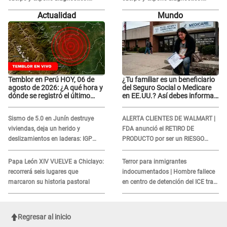
"Dolores muy fuertes..."
"Dolores muy fuertes..."
Actualidad
Mundo
Temblor en Perú HOY, 06 de
¿Tu familiar es un beneficiario
agosto de 2026: ¿A qué hora y
del Seguro Social o Medicare
dónde se registró el último
en EE.UU.? Así debes informar
sismo, según IGP?
sobre su muerte para EVITAR
COBROS
Sismo de 5.0 en Junín destruye
ALERTA CLIENTES DE WALMART |
viviendas, deja un herido y
FDA anunció el RETIRO DE
deslizamientos en laderas: IGP
PRODUCTO por ser un RIESGO
alerta sobre posibles réplicas
MORTAL para consumidores: ¿Cuál
es?
Papa León XIV VUELVE a Chiclayo:
Terror para inmigrantes
recorrerá seis lugares que
indocumentados | Hombre fallece
marcaron su historia pastoral
en centro de detención del ICE tras
sufrir una "emergencia médica"
Regresar al inicio