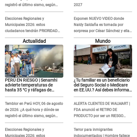
registró el último sismo, según
2027
IGP?
Elecciones Regionales y
Exponen NUEVO VIDEO donde
Municipales 2026: estos
Naldy Saldaña es tomada por
ciudadanos tendrán PRIORIDAD
sorpresa por César Sánchez y ella
para votar el 4 de octubre
evidencia su REACCIÓN: Le agarró
Actualidad
Mundo
la mano
PERÚ EN RIESGO | Senamhi
¿Tu familiar es un beneficiario
advierte temperaturas de
del Seguro Social o Medicare
hasta 35 °C y ráfagas de
en EE.UU.? Así debes informar
viento en 6 regiones del país
sobre su muerte para EVITAR
COBROS
Temblor en Perú HOY, 06 de agosto
ALERTA CLIENTES DE WALMART |
de 2026: ¿A qué hora y dónde se
FDA anunció el RETIRO DE
registró el último sismo, según
PRODUCTO por ser un RIESGO
IGP?
MORTAL para consumidores: ¿Cuál
es?
Elecciones Regionales y
Terror para inmigrantes
Municipales 2026: estos
indocumentados | Hombre fallece