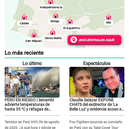
Lo más reciente
Lo último
Espectáculos
PERÚ EN RIESGO | Senamhi
Claudia Salazar EXPONE
advierte temperaturas de
CHATS del exdirector de 'La
hasta 35 °C y ráfagas de
Bella Luz' y evidencia acoso e
viento en 6 regiones del país
insistencia: "Vas a estar
conmigo, no pasa nada"
Temblor en Perú HOY, 06 de agosto
Foo Fighters anuncia su concierto
de 2026: ¿A qué hora y dónde se
en Perú con su Take Cover Tour