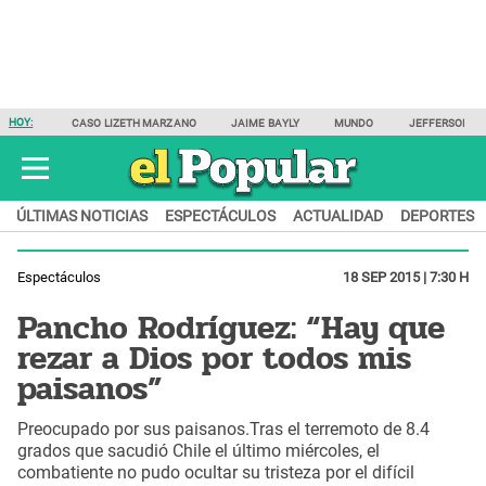
HOY:
CASO LIZETH MARZANO
JAIME BAYLY
MUNDO
JEFFERSON F
ÚLTIMAS NOTICIAS
ESPECTÁCULOS
ACTUALIDAD
DEPORTES
Espectáculos
18 SEP 2015 | 7:30 H
Pancho Rodríguez: “Hay que
rezar a Dios por todos mis
paisanos”
Preocupado por sus paisanos.Tras el terremoto de 8.4
grados que sacudió Chile el último miércoles, el
combatiente no pudo ocultar su tristeza por el difícil