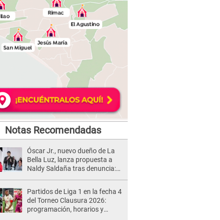
Notas Recomendadas
Óscar Jr., nuevo dueño de La
Bella Luz, lanza propuesta a
Naldy Saldaña tras denuncia:
“Va a haber otro tipo de ley”
Partidos de Liga 1 en la fecha 4
del Torneo Clausura 2026:
programación, horarios y
dónde ver