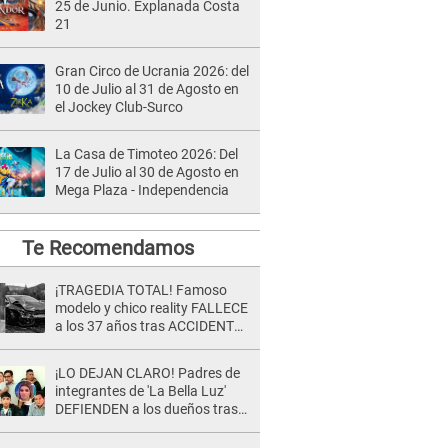
25 de Junio. Explanada Costa
21
Gran Circo de Ucrania 2026: del
10 de Julio al 31 de Agosto en
el Jockey Club-Surco
La Casa de Timoteo 2026: Del
17 de Julio al 30 de Agosto en
Mega Plaza - Independencia
Te Recomendamos
¡TRAGEDIA TOTAL! Famoso
modelo y chico reality FALLECE
a los 37 años tras ACCIDENTE
durante la grabación de un
comercial
¡LO DEJAN CLARO! Padres de
integrantes de 'La Bella Luz'
DEFIENDEN a los dueños tras
denuncia: “Nunca vimos
nada...”