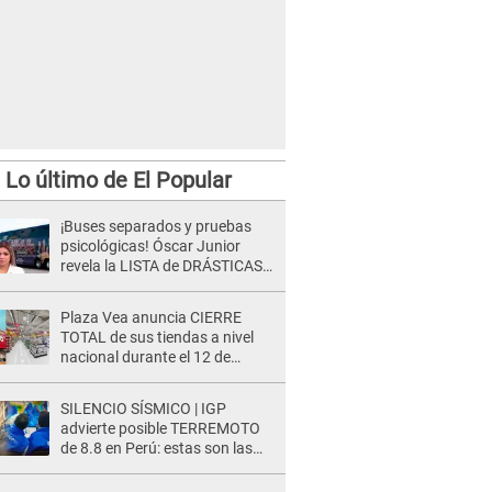
Lo último de El Popular
¡Buses separados y pruebas
psicológicas! Óscar Junior
revela la LISTA de DRÁSTICAS
medidas para prevenir acoso
en 'La Bella Luz' tras caso
Plaza Vea anuncia CIERRE
Naldy Saldaña
TOTAL de sus tiendas a nivel
nacional durante el 12 de
agosto por este MOTIVO
SILENCIO SÍSMICO | IGP
advierte posible TERREMOTO
de 8.8 en Perú: estas son las
zonas más expuestas