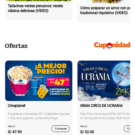
Tallarines verdes peruanos: receta
Cómo preparar un arroz con poll
clásica deliciosa (VIDEO)
tradicional riquísimo (VIDEO)
Ofertas
Cineplanet
GRAN CIRCO DE UCRANIA
Cineplanet: 2 Entradas 2D + 2 Bebidas Grandes
Gran Circo de Ucrania 2026: del 10 de Juli
+ Pop corn gigante. Lunes a Domingo
31 de Agosto en el Jockey Club-Surco
PRECIO
PRECIO
Comprar
Comp
S/
47.90
S/
32.00