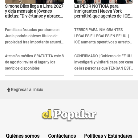
Simone Biles llega a Lima 2027
La PEOR NOTICIA para
y deja mensaje a jóvenes
inmigrantes | Nueva York
atletas: “Diviértanse y abracen
permitirá que agentes del ICE
el camino”
si puedan CUBRIRSE EL
ROSTRO
Familias afectadas por sismo en
TERROR PARA INMIGRANTES
Junín podrán obtener títulos de
LEGALES E ILEGALES EN EE.UU. |
propiedad tras importante acuerdo
ICE aumenta operativos y arrestos
de Cofopri
a extranjeros en aeropuertos
Atención médica GRATUTITA este 8
CONFIRMADO | Gobierno de EE.UU.
de agosto: revisa el lugar y los
investigará y visitará casa por casa
servicios disponibles
de las personas que TENGAN ESTE
TRABAJO
Regresar al inicio
Quiénes somos
Contáctanos
Políticas y Estándares