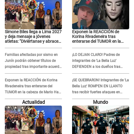
Simone Biles llega a Lima 2027
Exponen la REACCIÓN de
y deja mensaje a jóvenes
Korina Rivadeneira tras
atletas: “Diviértanse y abracen
enterarse del TUMOR en la
el camino”
cabeza de Mario Hart: "Ella
estaba muy..."
Familias afectadas por sismo en
¡LO DEJAN CLARO! Padres de
Junín podrán obtener títulos de
integrantes de 'La Bella Luz'
propiedad tras importante acuerdo
DEFIENDEN a los dueños tras
de Cofopri
denuncia: “Nunca vimos nada...”
Exponen la REACCIÓN de Korina
¡SE QUEBRARON! Integrantes de 'La
Rivadeneira tras enterarse del
Bella Luz' ROMPEN EN LLANTO
TUMOR en la cabeza de Mario Hart:
tras recibir fuertes ataques en
"Ella estaba muy..."
redes por DENUNCIA de acoso
Actualidad
Mundo
contra Naldy Saldaña