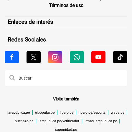
Términos de uso
Enlaces de interés
Redes Sociales
Visita también
larepublica.pe
elpopular.pe
libero.pe
libero.pe/esports
wapa.pe
buenazo.pe
larepublica.pe/verificador
lrmas.larepublica.pe
cuponidad.pe