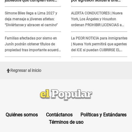
jubilados que cumplan este
por agresión sexual a una
REQUISITO: revisa si accedes
cliente y su respuesta
aquí
INDIGNÓ A TODOS
Simone Biles llega a Lima 2027 y
ALERTA CONDUCTORES | Nueva
deja mensaje a jóvenes atletas:
York, Los Ángeles y Houston
“Diviértanse y abracen el camino”
ordenan PROHIBIR LICENCIAS a
quienes no presenten ESTE
DOCUMENTO
Familias afectadas por sismo en
La PEOR NOTICIA para inmigrantes
Junín podrán obtener títulos de
| Nueva York permitirá que agentes
propiedad tras importante acuerdo
del ICE si puedan CUBRIRSE EL
de Cofopri
ROSTRO
Regresar al inicio
Quiénes somos
Contáctanos
Políticas y Estándares
Términos de uso