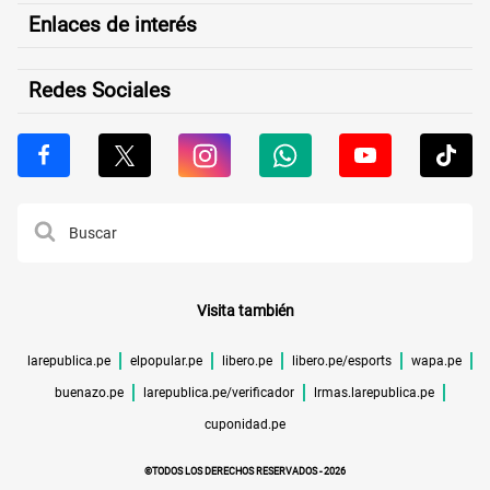
Enlaces de interés
Redes Sociales
Visita también
larepublica.pe
elpopular.pe
libero.pe
libero.pe/esports
wapa.pe
buenazo.pe
larepublica.pe/verificador
lrmas.larepublica.pe
cuponidad.pe
©TODOS LOS DERECHOS RESERVADOS -
2026