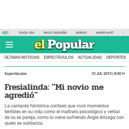
HOY:
PLAZA VEA
NALDY SALDAÑA
MUNDO
MARIO HART
SAM
ÚLTIMAS NOTICIAS
ESPECTÁCULOS
ACTUALIDAD
DEPORTES
Espectáculos
10 JUL 2015 | 8:00 H
Fresialinda: "Mi novio me
agredió"
La cantante folclórica confesó que vivió momentos
terribles en su vida como el maltrato psicológico y verbal
de su ex pareja, como lo viene sufriendo Angie Arizaga con
quien se solidariza.