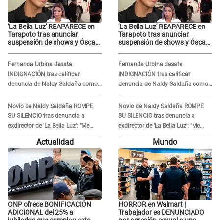
'La Bella Luz' REAPARECE en
'La Bella Luz' REAPARECE en
Tarapoto tras anunciar
Tarapoto tras anunciar
suspensión de shows y Óscar
suspensión de shows y Óscar
Junior se JUSTIFICA: "Por un
Junior se JUSTIFICA: "Por un
error no vamos a pagar todos"
error no vamos a pagar todos"
Fernanda Urbina desata
Fernanda Urbina desata
INDIGNACIÓN tras calificar
INDIGNACIÓN tras calificar
denuncia de Naldy Saldaña como
denuncia de Naldy Saldaña como
'acto bochornoso': "No es justo
'acto bochornoso': "No es justo
atacar a otra mujer"
atacar a otra mujer"
Novio de Naldy Saldaña ROMPE
Novio de Naldy Saldaña ROMPE
SU SILENCIO tras denuncia a
SU SILENCIO tras denuncia a
exdirector de 'La Bella Luz': "Me
exdirector de 'La Bella Luz': "Me
basta con que ella esté bien"
basta con que ella esté bien"
Actualidad
Mundo
ONP ofrece BONIFICACIÓN
HORROR en Walmart |
ADICIONAL del 25% a
Trabajador es DENUNCIADO