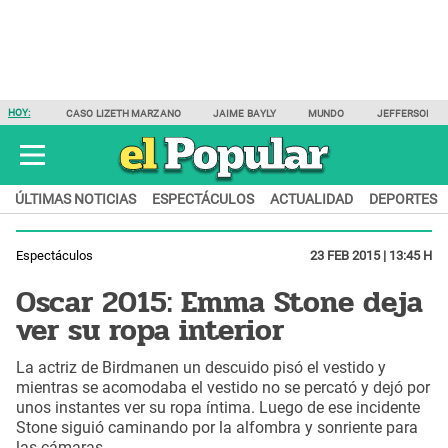
HOY:
CASO LIZETH MARZANO
JAIME BAYLY
MUNDO
JEFFERSON F
ÚLTIMAS NOTICIAS
ESPECTÁCULOS
ACTUALIDAD
DEPORTES
Espectáculos
23 FEB 2015 | 13:45 H
Oscar 2015: Emma Stone deja
ver su ropa interior
La actriz de Birdmanen un descuido pisó el vestido y
mientras se acomodaba el vestido no se percató y dejó por
unos instantes ver su ropa íntima. Luego de ese incidente
Stone siguió caminando por la alfombra y sonriente para
las cámaras.