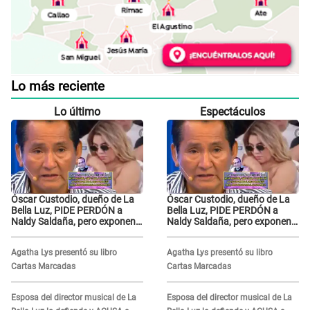
Lo más reciente
Lo último
Espectáculos
Óscar Custodio, dueño de La
Óscar Custodio, dueño de La
Bella Luz, PIDE PERDÓN a
Bella Luz, PIDE PERDÓN a
Naldy Saldaña, pero exponen
Naldy Saldaña, pero exponen
audio donde le reclama por
audio donde le reclama por
VIDEOS: "No hay necesidad de
VIDEOS: "No hay necesidad de
Agatha Lys presentó su libro
Agatha Lys presentó su libro
grabar"
grabar"
Cartas Marcadas
Cartas Marcadas
Esposa del director musical de La
Esposa del director musical de La