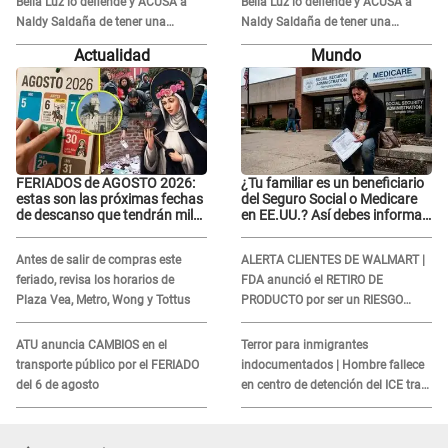
Bella Luz lo defiende y ACUSA a
Bella Luz lo defiende y ACUSA a
Naldy Saldaña de tener una
Naldy Saldaña de tener una
relación con él y otros integrantes
relación con él y otros integrantes
Actualidad
Mundo
FERIADOS de AGOSTO 2026:
¿Tu familiar es un beneficiario
estas son las próximas fechas
del Seguro Social o Medicare
de descanso que tendrán miles
en EE.UU.? Así debes informar
de peruanos
sobre su muerte para EVITAR
COBROS
Antes de salir de compras este
ALERTA CLIENTES DE WALMART |
feriado, revisa los horarios de
FDA anunció el RETIRO DE
Plaza Vea, Metro, Wong y Tottus
PRODUCTO por ser un RIESGO
MORTAL para consumidores: ¿Cuál
es?
ATU anuncia CAMBIOS en el
Terror para inmigrantes
transporte público por el FERIADO
indocumentados | Hombre fallece
del 6 de agosto
en centro de detención del ICE tras
sufrir una "emergencia médica"