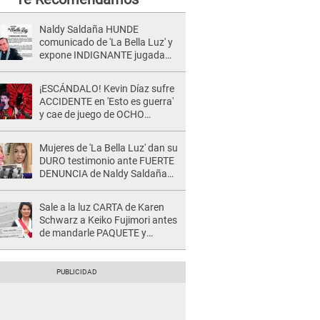
Naldy Saldaña HUNDE
comunicado de 'La Bella Luz' y
expone INDIGNANTE jugada
para DEFENDER a director:
"Que he tenido algo..."
¡ESCÁNDALO! Kevin Díaz sufre
ACCIDENTE en 'Esto es guerra'
y cae de juego de OCHO
METROS de altura: "La
colchoneta se rompe..."
Mujeres de 'La Bella Luz' dan su
DURO testimonio ante FUERTE
DENUNCIA de Naldy Saldaña
contra director: "Cualquier
acusación de apañamiento..."
Sale a la luz CARTA de Karen
Schwarz a Keiko Fujimori antes
de mandarle PAQUETE y
revelan intermediario: "En el
cargo..."