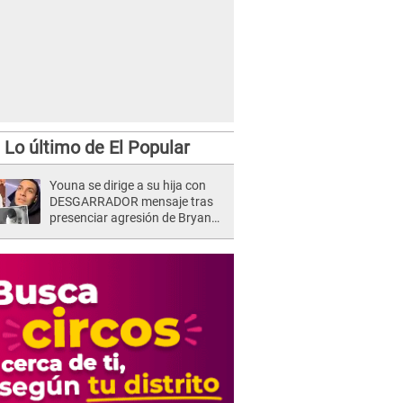
Lo último de El Popular
Youna se dirige a su hija con
DESGARRADOR mensaje tras
presenciar agresión de Bryan
Torres a Samahara Lobatón:
"Perdóname mi amor"