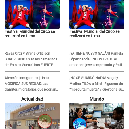
Festival Mundial del Circo se
Festival Mundial del Circo se
realizará en Lima
realizará en Lima
Raysa Ortiz y Sirena Ortiz son
¡YA TIENE NUEVO GALÁN! Pamela
SORPRENDIDAS en los camerinos
López habría ENCONTRADO el
de ‘Esto es Guerra’ tras FUERTE
amor con joven empresario y Pati
ENFRENTAMIENTO con Gabriel
Lorena la ECHA en VIVO
Moisés: “Gracias”
Atención inmigrantes | Uscis
¡NO SE GUARDÓ NADA! Magaly
MODIFICA SUS REGLAS: Los
Medina TILDA a Milett Figueroa de
trámites migratorios que podrían
“mosquita muerta” y cuestiona su
necesitar tu prueba de ADN
RECONCILIACIÓN con Marcelo
Actualidad
Mundo
Tinelli en TV argentina