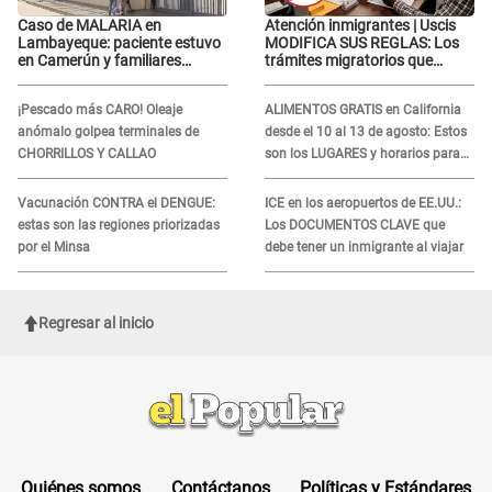
Caso de MALARIA en
Atención inmigrantes | Uscis
Lambayeque: paciente estuvo
MODIFICA SUS REGLAS: Los
en Camerún y familiares
trámites migratorios que
denuncian demora en
podrían necesitar tu prueba de
tratamiento
ADN
¡Pescado más CARO! Oleaje
ALIMENTOS GRATIS en California
anómalo golpea terminales de
desde el 10 al 13 de agosto: Estos
CHORRILLOS Y CALLAO
son los LUGARES y horarios para
recibir la ayuda
Vacunación CONTRA el DENGUE:
ICE en los aeropuertos de EE.UU.:
estas son las regiones priorizadas
Los DOCUMENTOS CLAVE que
por el Minsa
debe tener un inmigrante al viajar
Regresar al inicio
Quiénes somos
Contáctanos
Políticas y Estándares