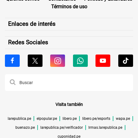
Términos de uso
Enlaces de interés
Redes Sociales
Visita también
larepublica.pe
elpopular.pe
libero.pe
libero.pe/esports
wapa.pe
buenazo.pe
larepublica.pe/verificador
lrmas.larepublica.pe
cuponidad.pe