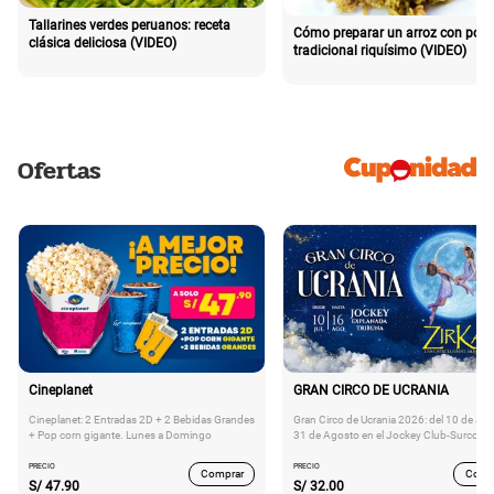
Tallarines verdes peruanos: receta
Cómo preparar un arroz con poll
clásica deliciosa (VIDEO)
tradicional riquísimo (VIDEO)
Ofertas
Cineplanet
GRAN CIRCO DE UCRANIA
Cineplanet: 2 Entradas 2D + 2 Bebidas Grandes
Gran Circo de Ucrania 2026: del 10 de Juli
+ Pop corn gigante. Lunes a Domingo
31 de Agosto en el Jockey Club-Surco
PRECIO
PRECIO
Comprar
Comp
S/
47.90
S/
32.00