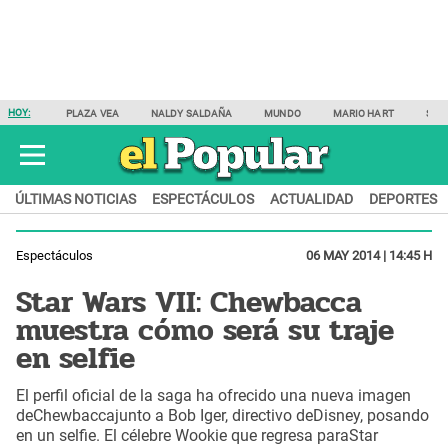
HOY:
PLAZA VEA
NALDY SALDAÑA
MUNDO
MARIO HART
SAM
ÚLTIMAS NOTICIAS
ESPECTÁCULOS
ACTUALIDAD
DEPORTES
Espectáculos
06 MAY 2014 | 14:45 H
Star Wars VII: Chewbacca
muestra cómo será su traje
en selfie
El perfil oficial de la saga ha ofrecido una nueva imagen
deChewbaccajunto a Bob Iger, directivo deDisney, posando
en un selfie. El célebre Wookie que regresa paraStar