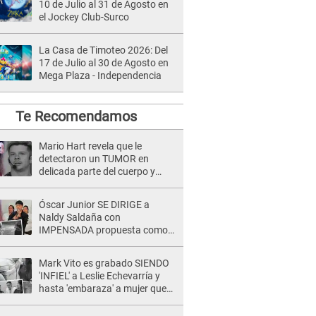
10 de Julio al 31 de Agosto en
el Jockey Club-Surco
La Casa de Timoteo 2026: Del
17 de Julio al 30 de Agosto en
Mega Plaza - Independencia
Te Recomendamos
Mario Hart revela que le
detectaron un TUMOR en
delicada parte del cuerpo y
expone diagnóstico: "Dolores
muy fuertes..."
Óscar Junior SE DIRIGE a
Naldy Saldaña con
IMPENSADA propuesta como
nuevo líder de 'La Bella Luz' tras
denuncia: "Otro tipo de ley..."
Mark Vito es grabado SIENDO
'INFIEL' a Leslie Echevarría y
hasta 'embaraza' a mujer que
sería su AMANTE: "¡Eres un
desgraciado! "