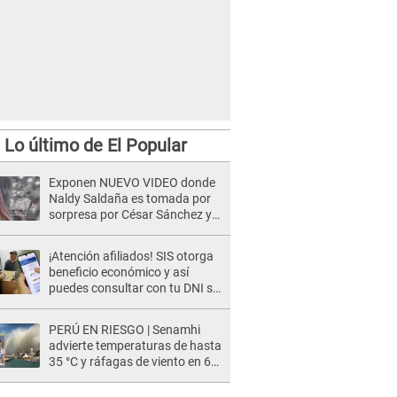
Lo último de El Popular
Exponen NUEVO VIDEO donde
Naldy Saldaña es tomada por
sorpresa por César Sánchez y
ella evidencia su REACCIÓN: Le
agarró la mano
¡Atención afiliados! SIS otorga
beneficio económico y así
puedes consultar con tu DNI si
te corresponde
PERÚ EN RIESGO | Senamhi
advierte temperaturas de hasta
35 °C y ráfagas de viento en 6
regiones del país