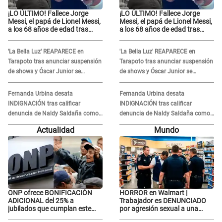
¡LO ÚLTIMO! Fallece Jorge
¡LO ÚLTIMO! Fallece Jorge
Messi, el papá de Lionel Messi,
Messi, el papá de Lionel Messi,
a los 68 años de edad tras
a los 68 años de edad tras
atravesar larga enfermedad
atravesar larga enfermedad
'La Bella Luz' REAPARECE en
'La Bella Luz' REAPARECE en
Tarapoto tras anunciar suspensión
Tarapoto tras anunciar suspensión
de shows y Óscar Junior se
de shows y Óscar Junior se
JUSTIFICA: "Por un error no vamos
JUSTIFICA: "Por un error no vamos
a pagar todos"
a pagar todos"
Fernanda Urbina desata
Fernanda Urbina desata
INDIGNACIÓN tras calificar
INDIGNACIÓN tras calificar
denuncia de Naldy Saldaña como
denuncia de Naldy Saldaña como
'acto bochornoso': "No es justo
'acto bochornoso': "No es justo
Actualidad
Mundo
atacar a otra mujer"
atacar a otra mujer"
ONP ofrece BONIFICACIÓN
HORROR en Walmart |
ADICIONAL del 25% a
Trabajador es DENUNCIADO
jubilados que cumplan este
por agresión sexual a una
REQUISITO: revisa si accedes
cliente y su respuesta