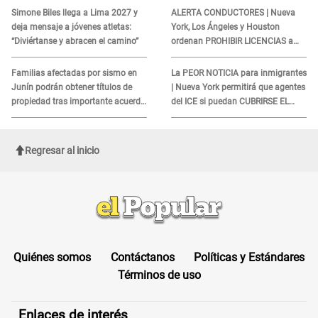
aquí
INDIGNÓ A TODOS
Simone Biles llega a Lima 2027 y
ALERTA CONDUCTORES | Nueva
deja mensaje a jóvenes atletas:
York, Los Ángeles y Houston
“Diviértanse y abracen el camino”
ordenan PROHIBIR LICENCIAS a
quienes no presenten ESTE
DOCUMENTO
Familias afectadas por sismo en
La PEOR NOTICIA para inmigrantes
Junín podrán obtener títulos de
| Nueva York permitirá que agentes
propiedad tras importante acuerdo
del ICE si puedan CUBRIRSE EL
de Cofopri
ROSTRO
Regresar al inicio
Quiénes somos
Contáctanos
Políticas y Estándares
Términos de uso
Enlaces de interés