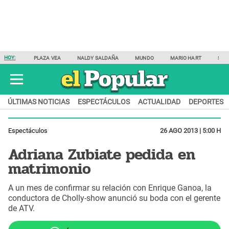
HOY:
PLAZA VEA
NALDY SALDAÑA
MUNDO
MARIO HART
SAM
ÚLTIMAS NOTICIAS
ESPECTÁCULOS
ACTUALIDAD
DEPORTES
Espectáculos
26 AGO 2013 | 5:00 H
Adriana Zubiate pedida en
matrimonio
A un mes de confirmar su relación con Enrique Ganoa, la
conductora de Cholly-show anunció su boda con el gerente
de ATV.