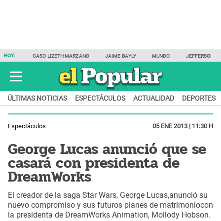
HOY:
CASO LIZETH MARZANO
JAIME BAYLY
MUNDO
JEFFERSON F
ÚLTIMAS NOTICIAS
ESPECTÁCULOS
ACTUALIDAD
DEPORTES
Espectáculos
05 ENE 2013 | 11:30 H
George Lucas anunció que se
casará con presidenta de
DreamWorks
El creador de la saga Star Wars, George Lucas,anunció su
nuevo compromiso y sus futuros planes de matrimoniocon
la presidenta de DreamWorks Animation, Mollody Hobson.