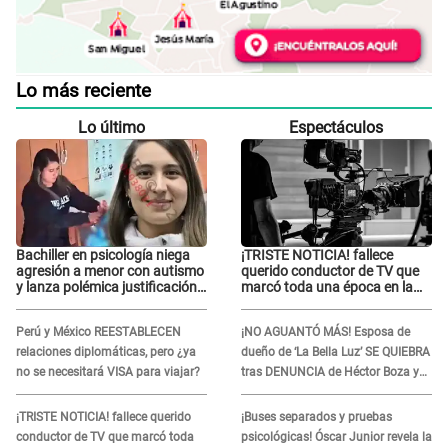
Lo más reciente
Lo último
Espectáculos
Bachiller en psicología niega
¡TRISTE NOTICIA! fallece
agresión a menor con autismo
querido conductor de TV que
y lanza polémica justificación:
marcó toda una época en la
"Defenderme ante..."
pantalla chica, así fue su
repentino adiós
Perú y México REESTABLECEN
¡NO AGUANTÓ MÁS! Esposa de
relaciones diplomáticas, pero ¿ya
dueño de ‘La Bella Luz’ SE QUIEBRA
no se necesitará VISA para viajar?
tras DENUNCIA de Héctor Boza y
ARREMETE contra Claudia Salazar
¡TRISTE NOTICIA! fallece querido
¡Buses separados y pruebas
conductor de TV que marcó toda
psicológicas! Óscar Junior revela la