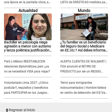
una época en la pantalla chica, así
LISTA de DRÁSTICAS medidas para
fue su repentino adiós
prevenir acoso en 'La Bella Luz' tras
Actualidad
Mundo
caso Naldy Saldaña
Bachiller en psicología niega
¿Tu familiar es un beneficiario
agresión a menor con autismo
del Seguro Social o Medicare
y lanza polémica justificación:
en EE.UU.? Así debes informar
"Defenderme ante..."
sobre su muerte para EVITAR
COBROS
Perú y México REESTABLECEN
ALERTA CLIENTES DE WALMART |
relaciones diplomáticas, pero ¿ya
FDA anunció el RETIRO DE
no se necesitará VISA para viajar?
PRODUCTO por ser un RIESGO
MORTAL para consumidores: ¿Cuál
es?
Voluntariado Lima 2027: ¿Cómo
Terror para inmigrantes
postular?, requisitos y beneficios
indocumentados | Hombre fallece
para PARTICIPAR en los Juegos
en centro de detención del ICE tras
Panamericanos
sufrir una "emergencia médica"
Regresar al inicio