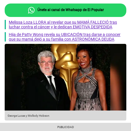
Únete al canal de Whatsapp de El Popular
Melissa Loza LLORA al revelar que su MAMÁ FALLECIÓ tras
luchar contra el cáncer y le dedican EMOTIVA DESPEDIDA
Hija de Patty Wong revela su UBICACIÓN tras darse a conocer
que su mamá dejó a su familia con ASTRONÓMICA DEUDA
George Lucas y Mollody Hobson