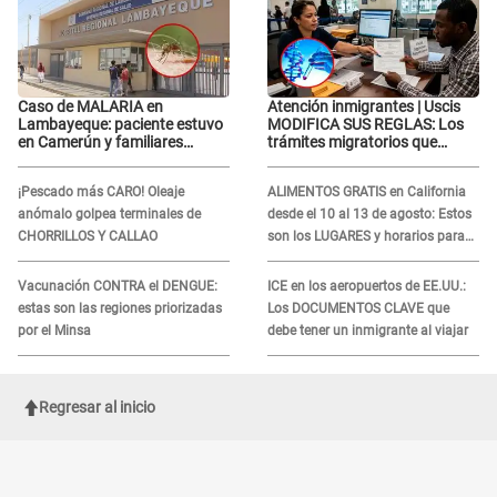
Caso de MALARIA en
Atención inmigrantes | Uscis
Lambayeque: paciente estuvo
MODIFICA SUS REGLAS: Los
en Camerún y familiares
trámites migratorios que
denuncian demora en
podrían necesitar tu prueba de
tratamiento
ADN
¡Pescado más CARO! Oleaje
ALIMENTOS GRATIS en California
anómalo golpea terminales de
desde el 10 al 13 de agosto: Estos
CHORRILLOS Y CALLAO
son los LUGARES y horarios para
recibir la ayuda
Vacunación CONTRA el DENGUE:
ICE en los aeropuertos de EE.UU.:
estas son las regiones priorizadas
Los DOCUMENTOS CLAVE que
por el Minsa
debe tener un inmigrante al viajar
Regresar al inicio