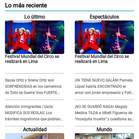
Lo más reciente
Lo último
Espectáculos
Festival Mundial del Circo se
Festival Mundial del Circo se
realizará en Lima
realizará en Lima
Raysa Ortiz y Sirena Ortiz son
¡YA TIENE NUEVO GALÁN! Pamela
SORPRENDIDAS en los camerinos
López habría ENCONTRADO el
de ‘Esto es Guerra’ tras FUERTE
amor con joven empresario y Pati
ENFRENTAMIENTO con Gabriel
Lorena la ECHA en VIVO
Moisés: “Gracias”
Atención inmigrantes | Uscis
¡NO SE GUARDÓ NADA! Magaly
MODIFICA SUS REGLAS: Los
Medina TILDA a Milett Figueroa de
trámites migratorios que podrían
“mosquita muerta” y cuestiona su
necesitar tu prueba de ADN
RECONCILIACIÓN con Marcelo
Actualidad
Mundo
Tinelli en TV argentina