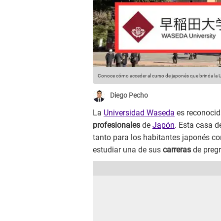
Conoce cómo acceder al curso de japonés que brinda la 
Diego Pecho
La
Universidad Waseda
es reconocid
profesionales
de
Japón
. Esta casa 
tanto para los habitantes japonés c
estudiar una de sus
carreras
de preg