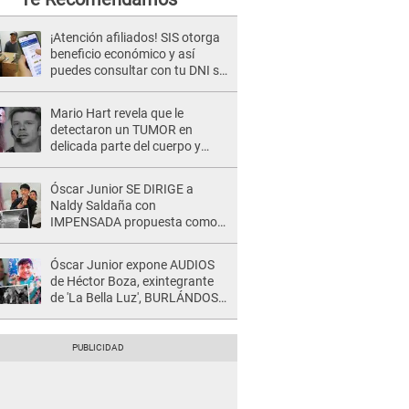
¡Atención afiliados! SIS otorga
beneficio económico y así
puedes consultar con tu DNI si
te corresponde
Mario Hart revela que le
detectaron un TUMOR en
delicada parte del cuerpo y
expone diagnóstico: "Dolores
muy fuertes..."
Óscar Junior SE DIRIGE a
Naldy Saldaña con
IMPENSADA propuesta como
nuevo líder de 'La Bella Luz' tras
denuncia: "Otro tipo de ley..."
Óscar Junior expone AUDIOS
de Héctor Boza, exintegrante
de 'La Bella Luz', BURLÁNDOSE
de Anely Dávila tras acusarlo
de maltrato: "Grábame..."