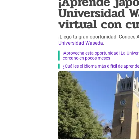
¡Aprende japo
Universidad W
virtual con c
¡Llegó tu gran oportunidad! Conoce A
Universidad Waseda
.
¡Aprovecha esta oportunidad! La Univer
coreano en pocos meses
¿Cuál es el idioma más difícil de aprend