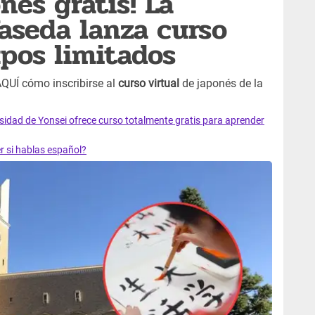
nés gratis! La
aseda lanza curso
upos limitados
QUÍ cómo inscribirse al
curso virtual
de japonés de la
sidad de Yonsei ofrece curso totalmente gratis para aprender
er si hablas español?