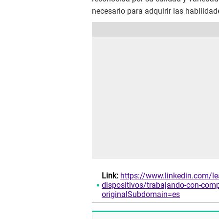
necesario para adquirir las habilida
Link:
https://www.linkedin.com/l
dispositivos/trabajando-con-comp
originalSubdomain=es