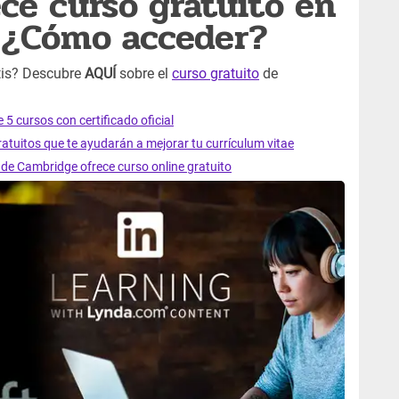
ece curso gratuito en
 ¿Cómo acceder?
tis? Descubre
AQUÍ
sobre el
curso gratuito
de
 cursos con certificado oficial
atuitos que te ayudarán a mejorar tu currículum vitae
ad de Cambridge ofrece curso online gratuito