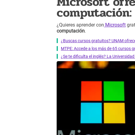
Microsoft ofr
computación:
¿Quieres aprender con
Microsoft
gra
computación
.
¿Buscas cursos gratuitos? UNAM ofrece 5
MTPE: Accede a los más de 65 cursos gr
¿Se te dificulta el inglés? La Universid