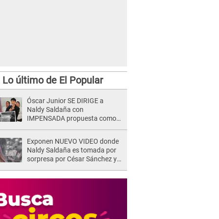
Lo último de El Popular
Óscar Junior SE DIRIGE a
Naldy Saldaña con
IMPENSADA propuesta como
nuevo líder de 'La Bella Luz' tras
denuncia: "Otro tipo de ley..."
Exponen NUEVO VIDEO donde
Naldy Saldaña es tomada por
sorpresa por César Sánchez y
ella evidencia su REACCIÓN: Le
agarró la mano