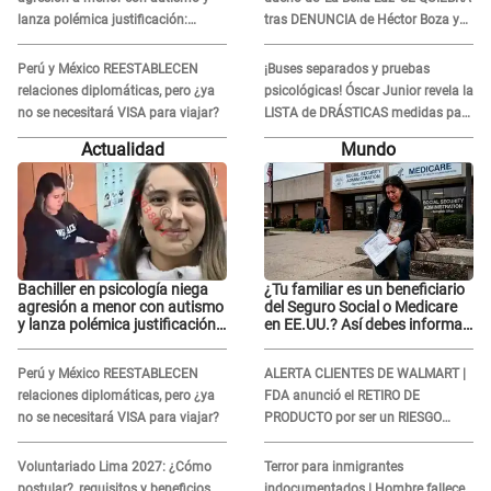
lanza polémica justificación:
tras DENUNCIA de Héctor Boza y
"Defenderme ante..."
ARREMETE contra Claudia Salazar
Perú y México REESTABLECEN
¡Buses separados y pruebas
relaciones diplomáticas, pero ¿ya
psicológicas! Óscar Junior revela la
no se necesitará VISA para viajar?
LISTA de DRÁSTICAS medidas para
prevenir acoso en 'La Bella Luz' tras
Actualidad
Mundo
caso Naldy Saldaña
Bachiller en psicología niega
¿Tu familiar es un beneficiario
agresión a menor con autismo
del Seguro Social o Medicare
y lanza polémica justificación:
en EE.UU.? Así debes informar
"Defenderme ante..."
sobre su muerte para EVITAR
COBROS
Perú y México REESTABLECEN
ALERTA CLIENTES DE WALMART |
relaciones diplomáticas, pero ¿ya
FDA anunció el RETIRO DE
no se necesitará VISA para viajar?
PRODUCTO por ser un RIESGO
MORTAL para consumidores: ¿Cuál
es?
Voluntariado Lima 2027: ¿Cómo
Terror para inmigrantes
postular?, requisitos y beneficios
indocumentados | Hombre fallece