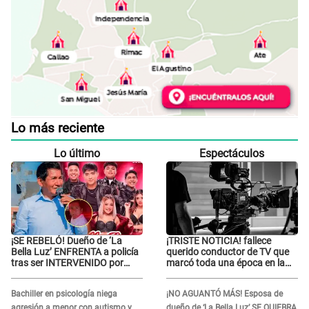
Lo más reciente
Lo último
Espectáculos
¡SE REBELÓ! Dueño de ‘La
¡TRISTE NOTICIA! fallece
Bella Luz’ ENFRENTA a policía
querido conductor de TV que
tras ser INTERVENIDO por
marcó toda una época en la
miccionar en la vía pública: “Lo
pantalla chica, así fue su
hice por necesidad”
repentino adiós
Bachiller en psicología niega
¡NO AGUANTÓ MÁS! Esposa de
agresión a menor con autismo y
dueño de ‘La Bella Luz’ SE QUIEBRA