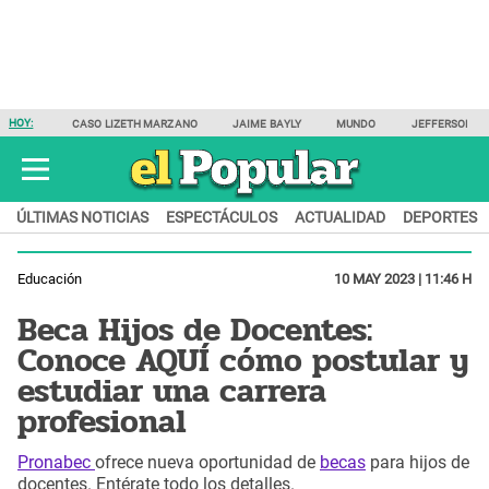
HOY:
CASO LIZETH MARZANO
JAIME BAYLY
MUNDO
JEFFERSON F
ÚLTIMAS NOTICIAS
ESPECTÁCULOS
ACTUALIDAD
DEPORTES
Educación
10 MAY 2023 | 11:46 H
Beca Hijos de Docentes:
Conoce AQUÍ cómo postular y
estudiar una carrera
profesional
Pronabec
ofrece nueva oportunidad de
becas
para hijos de
docentes. Entérate todo los detalles.