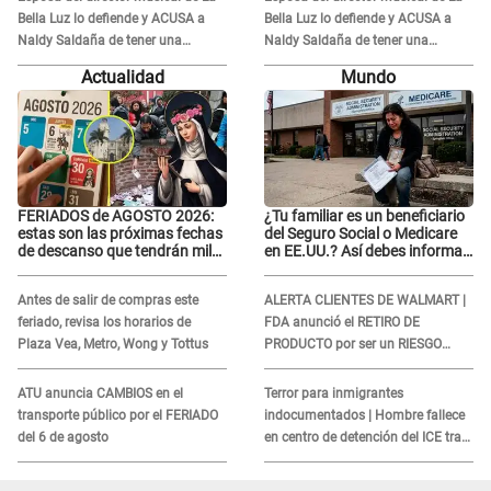
Bella Luz lo defiende y ACUSA a
Bella Luz lo defiende y ACUSA a
Naldy Saldaña de tener una
Naldy Saldaña de tener una
relación con él y otros integrantes
relación con él y otros integrantes
Actualidad
Mundo
FERIADOS de AGOSTO 2026:
¿Tu familiar es un beneficiario
estas son las próximas fechas
del Seguro Social o Medicare
de descanso que tendrán miles
en EE.UU.? Así debes informar
de peruanos
sobre su muerte para EVITAR
COBROS
Antes de salir de compras este
ALERTA CLIENTES DE WALMART |
feriado, revisa los horarios de
FDA anunció el RETIRO DE
Plaza Vea, Metro, Wong y Tottus
PRODUCTO por ser un RIESGO
MORTAL para consumidores: ¿Cuál
es?
ATU anuncia CAMBIOS en el
Terror para inmigrantes
transporte público por el FERIADO
indocumentados | Hombre fallece
del 6 de agosto
en centro de detención del ICE tras
sufrir una "emergencia médica"