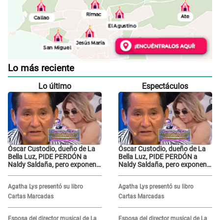
Lo más reciente
Lo último
Espectáculos
Óscar Custodio, dueño de La
Óscar Custodio, dueño de La
Bella Luz, PIDE PERDÓN a
Bella Luz, PIDE PERDÓN a
Naldy Saldaña, pero exponen
Naldy Saldaña, pero exponen
audio donde le reclama por
audio donde le reclama por
VIDEOS: "No hay necesidad de
VIDEOS: "No hay necesidad de
Agatha Lys presentó su libro
Agatha Lys presentó su libro
grabar"
grabar"
Cartas Marcadas
Cartas Marcadas
Esposa del director musical de La
Esposa del director musical de La