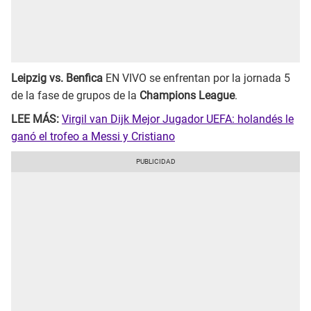
Leipzig vs. Benfica
EN VIVO se enfrentan por la jornada 5
de la fase de grupos de la
Champions League
.
LEE MÁS:
Virgil van Dijk Mejor Jugador UEFA: holandés le
ganó el trofeo a Messi y Cristiano