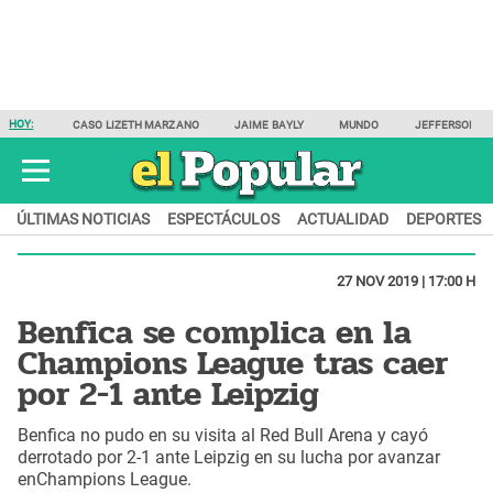
HOY:
CASO LIZETH MARZANO
JAIME BAYLY
MUNDO
JEFFERSON F
ÚLTIMAS NOTICIAS
ESPECTÁCULOS
ACTUALIDAD
DEPORTES
27 NOV 2019 | 17:00 H
Benfica se complica en la
Champions League tras caer
por 2-1 ante Leipzig
Benfica no pudo en su visita al Red Bull Arena y cayó
derrotado por 2-1 ante Leipzig en su lucha por avanzar
enChampions League.