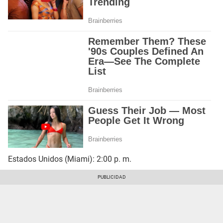
Estados Unidos (Miami): 2:00 p. m.