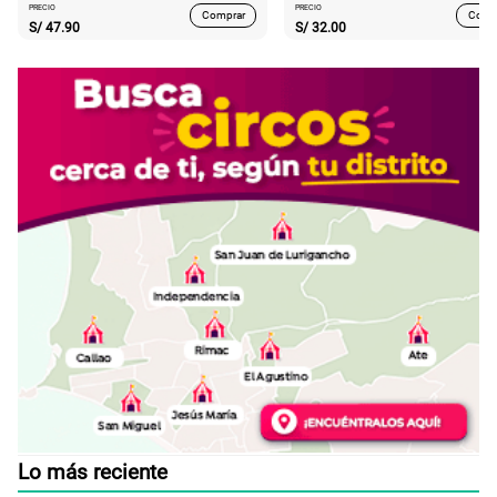
PRECIO
PRECIO
Comprar
Comp
S/
47.90
S/
32.00
Lo más reciente