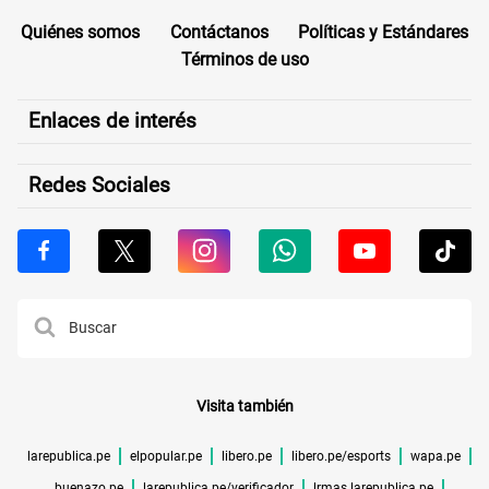
Quiénes somos
Contáctanos
Políticas y Estándares
Términos de uso
Enlaces de interés
Redes Sociales
Visita también
larepublica.pe
elpopular.pe
libero.pe
libero.pe/esports
wapa.pe
buenazo.pe
larepublica.pe/verificador
lrmas.larepublica.pe