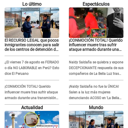
Lo último
Espectáculos
El RECURSO LEGAL que pocos
¡CONMOCIÓN TOTAL! Querido
inmigrantes conocen para salir
influencer muere tras sufrir
de los centros de detención del
ataque armado durante una
ICE: Trump quiere
transmisión en vivo
ELIMINARLO
¿El viernes 7 de agosto es FERIADO
Naldy Saldaña se quiebra y expone
o día NO LABORABLE en Perú? Esto
DECEPCIONANTE respuesta de sus
dice El Peruano
compañeros de La Bella Luz tras
sufrir agresión: "Sabían lo que
pasaba"
¡CONMOCIÓN TOTAL! Querido
¡Naldy Saldaña no fue la ÚNICA!
influencer muere tras sufrir ataque
Salen a la luz más mujeres
armado durante una transmisión
denunciando ACOSO en 'La Bella
en vivo
Luz' por parte de director
Actualidad
Mundo