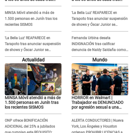
atravesar larga enfermedad
atravesar larga enfermedad
MINSA Móvil atendió a más de
'La Bella Luz' REAPARECE en
1.500 personas en Junín tras los
Tarapoto tras anunciar suspensión
recientes SISMOS
de shows y Óscar Junior se
JUSTIFICA: "Por un error no vamos
a pagar todos"
'La Bella Luz' REAPARECE en
Fernanda Urbina desata
Tarapoto tras anunciar suspensión
INDIGNACIÓN tras calificar
de shows y Óscar Junior se
denuncia de Naldy Saldaña como
JUSTIFICA: "Por un error no vamos
'acto bochornoso': "No es justo
Actualidad
Mundo
a pagar todos"
atacar a otra mujer"
MINSA Móvil atendió a más de
HORROR en Walmart |
1.500 personas en Junín tras
Trabajador es DENUNCIADO
los recientes SISMOS
por agresión sexual a una
cliente y su respuesta
INDIGNÓ A TODOS
ONP ofrece BONIFICACIÓN
ALERTA CONDUCTORES | Nueva
ADICIONAL del 25% a jubilados
York, Los Ángeles y Houston
que cumplan este REQUISITO:
ordenan PROHIBIR LICENCIAS a