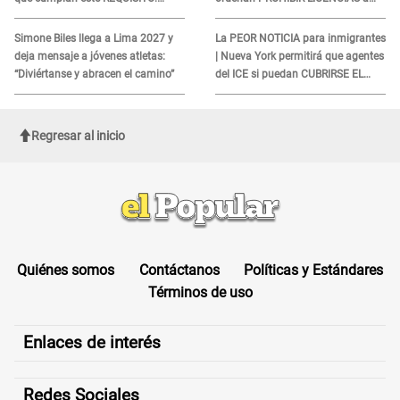
revisa si accedes aquí
quienes no presenten ESTE
DOCUMENTO
Simone Biles llega a Lima 2027 y
La PEOR NOTICIA para inmigrantes
deja mensaje a jóvenes atletas:
| Nueva York permitirá que agentes
“Diviértanse y abracen el camino”
del ICE si puedan CUBRIRSE EL
ROSTRO
Regresar al inicio
Quiénes somos
Contáctanos
Políticas y Estándares
Términos de uso
Enlaces de interés
Redes Sociales