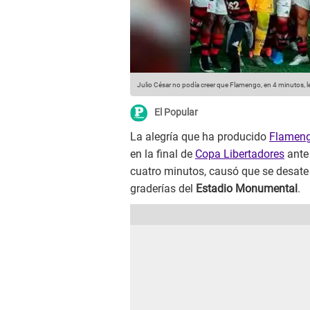
Julio César no podía creer que Flamengo, en 4 minutos, le 
El Popular
La alegría que ha producido
Flamen
en la final de
Copa Libertadores
ant
cuatro minutos, causó que se desate
graderías del
Estadio Monumental
.