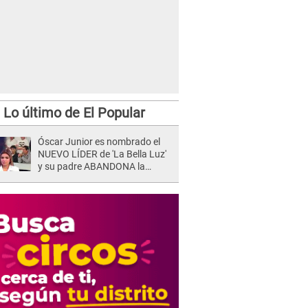
Lo último de El Popular
Óscar Junior es nombrado el
NUEVO LÍDER de 'La Bella Luz'
y su padre ABANDONA la
orquesta tras caso Naldy
Saldaña: "Son errores..."