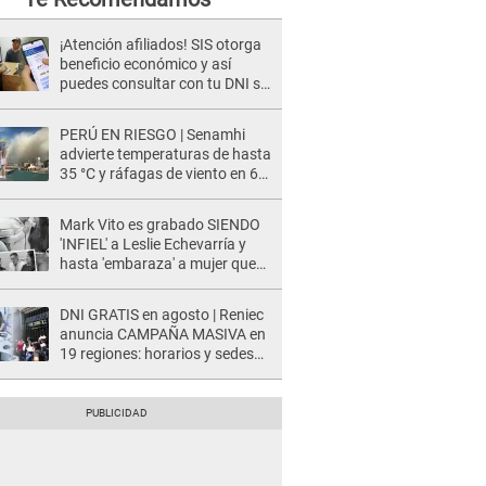
¡Atención afiliados! SIS otorga
beneficio económico y así
puedes consultar con tu DNI si
te corresponde
PERÚ EN RIESGO | Senamhi
advierte temperaturas de hasta
35 °C y ráfagas de viento en 6
regiones del país
Mark Vito es grabado SIENDO
'INFIEL' a Leslie Echevarría y
hasta 'embaraza' a mujer que
sería su AMANTE: "¡Eres un
desgraciado! "
DNI GRATIS en agosto | Reniec
anuncia CAMPAÑA MASIVA en
19 regiones: horarios y sedes
oficiales