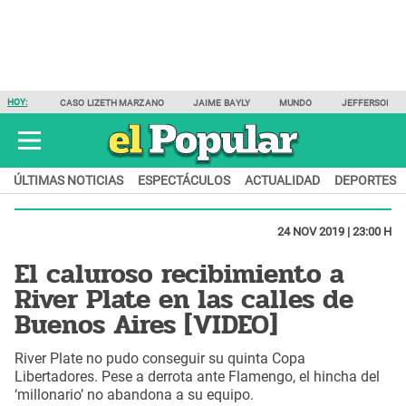
HOY:
CASO LIZETH MARZANO
JAIME BAYLY
MUNDO
JEFFERSON F
ÚLTIMAS NOTICIAS
ESPECTÁCULOS
ACTUALIDAD
DEPORTES
24 NOV 2019 | 23:00 H
El caluroso recibimiento a
River Plate en las calles de
Buenos Aires [VIDEO]
River Plate no pudo conseguir su quinta Copa
Libertadores. Pese a derrota ante Flamengo, el hincha del
‘millonario’ no abandona a su equipo.