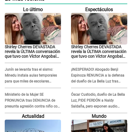
Lo último
Espectáculos
Shirley Cherres DEVASTADA
Shirley Cherres DEVASTADA
revela la ÚLTIMA conversación
revela la ÚLTIMA conversación
que tuvo con Víctor Angobaldo
que tuvo con Víctor Angobaldo
a días de su inesperada
a días de su inesperada
partida: "Hace dos semanas"
partida: "Hace dos semanas"
Junín se levanta tras el sismo:
¡INESPERADO! Abogado Benji
Minedu instala aulas temporales
Espinoza RENUNCIA a la defensa
para que miles de escolares
del dueño de La Bella Luz tras
vuelvan a clases
difusión de POLÉMICO audio:
"Nada que defender"
Ministerio de la Mujer SE
Óscar Custodio, dueño de La Bella
PRONUNCIA tras DENUNCIA de
Luz, PIDE PERDÓN a Naldy
presunta agresión contra niño con
Saldaña, pero exponen audio
autismo en Surco
donde le reclama por VIDEOS: "No
Actualidad
Mundo
hay necesidad de grabar"