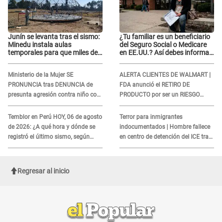
Junín se levanta tras el sismo:
¿Tu familiar es un beneficiario
Minedu instala aulas
del Seguro Social o Medicare
temporales para que miles de
en EE.UU.? Así debes informar
escolares vuelvan a clases
sobre su muerte para EVITAR
COBROS
Ministerio de la Mujer SE
ALERTA CLIENTES DE WALMART |
PRONUNCIA tras DENUNCIA de
FDA anunció el RETIRO DE
presunta agresión contra niño con
PRODUCTO por ser un RIESGO
autismo en Surco
MORTAL para consumidores: ¿Cuál
es?
Temblor en Perú HOY, 06 de agosto
Terror para inmigrantes
de 2026: ¿A qué hora y dónde se
indocumentados | Hombre fallece
registró el último sismo, según
en centro de detención del ICE tras
IGP?
sufrir una "emergencia médica"
Regresar al inicio