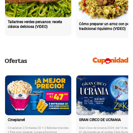
Tallarines verdes peruanos: receta
Cómo preparar un arroz con poll
clásica deliciosa (VIDEO)
tradicional riquísimo (VIDEO)
Ofertas
Cineplanet
GRAN CIRCO DE UCRANIA
Cineplanet: 2 Entradas 2D + 2 Bebidas Grandes
Gran Circo de Ucrania 2026: del 10 de Juli
+ Pop corn gigante. Lunes a Domingo
31 de Agosto en el Jockey Club-Surco