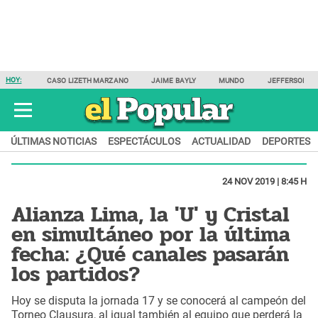
HOY:
CASO LIZETH MARZANO
JAIME BAYLY
MUNDO
JEFFERSON F
ÚLTIMAS NOTICIAS
ESPECTÁCULOS
ACTUALIDAD
DEPORTES
24 NOV 2019 | 8:45 H
Alianza Lima, la 'U' y Cristal
en simultáneo por la última
fecha: ¿Qué canales pasarán
los partidos?
Hoy se disputa la jornada 17 y se conocerá al campeón del
Torneo Clausura, al igual también al equipo que perderá la