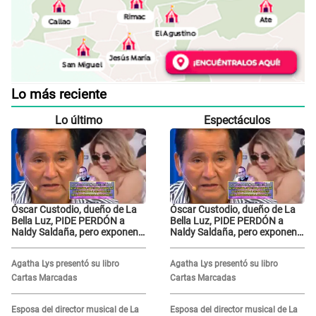
Lo más reciente
Lo último
Espectáculos
Óscar Custodio, dueño de La
Óscar Custodio, dueño de La
Bella Luz, PIDE PERDÓN a
Bella Luz, PIDE PERDÓN a
Naldy Saldaña, pero exponen
Naldy Saldaña, pero exponen
audio donde le reclama por
audio donde le reclama por
VIDEOS: "No hay necesidad de
VIDEOS: "No hay necesidad de
Agatha Lys presentó su libro
Agatha Lys presentó su libro
grabar"
grabar"
Cartas Marcadas
Cartas Marcadas
Esposa del director musical de La
Esposa del director musical de La