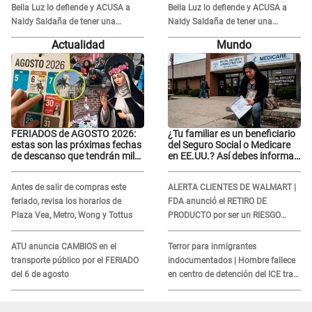
Bella Luz lo defiende y ACUSA a
Bella Luz lo defiende y ACUSA a
Naldy Saldaña de tener una
Naldy Saldaña de tener una
relación con él y otros integrantes
relación con él y otros integrantes
Actualidad
Mundo
FERIADOS de AGOSTO 2026:
¿Tu familiar es un beneficiario
estas son las próximas fechas
del Seguro Social o Medicare
de descanso que tendrán miles
en EE.UU.? Así debes informar
de peruanos
sobre su muerte para EVITAR
COBROS
Antes de salir de compras este
ALERTA CLIENTES DE WALMART |
feriado, revisa los horarios de
FDA anunció el RETIRO DE
Plaza Vea, Metro, Wong y Tottus
PRODUCTO por ser un RIESGO
MORTAL para consumidores: ¿Cuál
es?
ATU anuncia CAMBIOS en el
Terror para inmigrantes
transporte público por el FERIADO
indocumentados | Hombre fallece
del 6 de agosto
en centro de detención del ICE tras
sufrir una "emergencia médica"