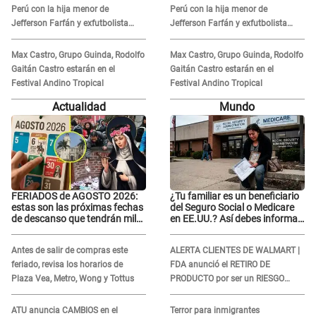
Perú con la hija menor de
Perú con la hija menor de
Jefferson Farfán y exfutbolista
Jefferson Farfán y exfutbolista
REACCIONA: "A ti que..."
REACCIONA: "A ti que..."
Max Castro, Grupo Guinda, Rodolfo
Max Castro, Grupo Guinda, Rodolfo
Gaitán Castro estarán en el
Gaitán Castro estarán en el
Festival Andino Tropical
Festival Andino Tropical
Actualidad
Mundo
FERIADOS de AGOSTO 2026:
¿Tu familiar es un beneficiario
estas son las próximas fechas
del Seguro Social o Medicare
de descanso que tendrán miles
en EE.UU.? Así debes informar
de peruanos
sobre su muerte para EVITAR
COBROS
Antes de salir de compras este
ALERTA CLIENTES DE WALMART |
feriado, revisa los horarios de
FDA anunció el RETIRO DE
Plaza Vea, Metro, Wong y Tottus
PRODUCTO por ser un RIESGO
MORTAL para consumidores: ¿Cuál
es?
ATU anuncia CAMBIOS en el
Terror para inmigrantes