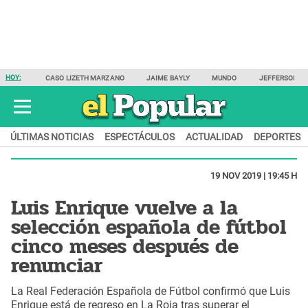
HOY:
CASO LIZETH MARZANO
JAIME BAYLY
MUNDO
JEFFERSON F
ÚLTIMAS NOTICIAS
ESPECTÁCULOS
ACTUALIDAD
DEPORTES
19 NOV 2019 | 19:45 H
Luis Enrique vuelve a la
selección española de fútbol
cinco meses después de
renunciar
La Real Federación Española de Fútbol confirmó que Luis
Enrique está de regreso en La Roja tras superar el