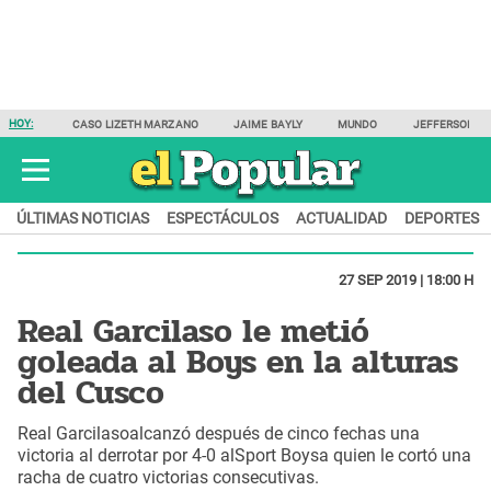
HOY:
CASO LIZETH MARZANO
JAIME BAYLY
MUNDO
JEFFERSON F
ÚLTIMAS NOTICIAS
ESPECTÁCULOS
ACTUALIDAD
DEPORTES
27 SEP 2019 | 18:00 H
Real Garcilaso le metió
goleada al Boys en la alturas
del Cusco
Real Garcilasoalcanzó después de cinco fechas una
victoria al derrotar por 4-0 alSport Boysa quien le cortó una
racha de cuatro victorias consecutivas.