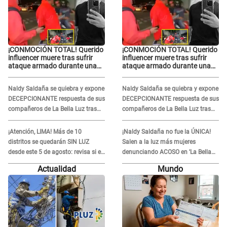
¡CONMOCIÓN TOTAL! Querido
¡CONMOCIÓN TOTAL! Querido
influencer muere tras sufrir
influencer muere tras sufrir
ataque armado durante una
ataque armado durante una
transmisión en vivo
transmisión en vivo
Naldy Saldaña se quiebra y expone
Naldy Saldaña se quiebra y expone
DECEPCIONANTE respuesta de sus
DECEPCIONANTE respuesta de sus
compañeros de La Bella Luz tras
compañeros de La Bella Luz tras
sufrir agresión: "Sabían lo que
sufrir agresión: "Sabían lo que
pasaba"
pasaba"
¡Atención, LIMA! Más de 10
¡Naldy Saldaña no fue la ÚNICA!
distritos se quedarán SIN LUZ
Salen a la luz más mujeres
desde este 5 de agosto: revisa si el
denunciando ACOSO en 'La Bella
tuyo está en la lista
Luz' por parte de director
Actualidad
Mundo