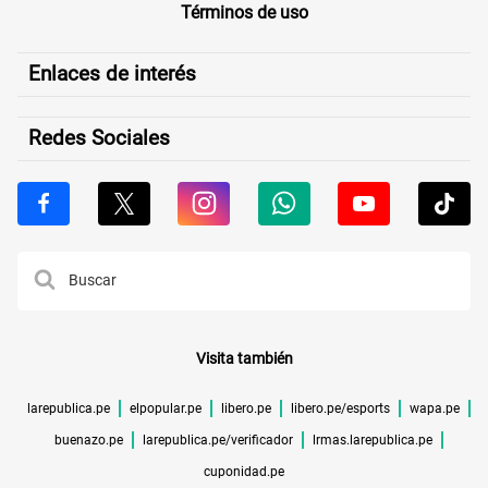
Términos de uso
Enlaces de interés
Redes Sociales
Visita también
larepublica.pe
elpopular.pe
libero.pe
libero.pe/esports
wapa.pe
buenazo.pe
larepublica.pe/verificador
lrmas.larepublica.pe
cuponidad.pe