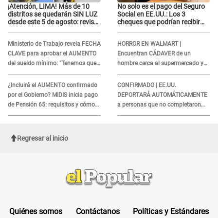
¡Atención, LIMA! Más de 10
No solo es el pago del Seguro
distritos se quedarán SIN LUZ
Social en EE.UU.: Los 3
desde este 5 de agosto: revisa
cheques que podrían recibir
si el tuyo está en la lista
millones de personas en
agosto
Ministerio de Trabajo revela FECHA
HORROR EN WALMART |
CLAVE para aprobar el AUMENTO
Encuentran CÁDAVER de un
del sueldo mínimo: "Tenemos que
hombre cerca al supermercado y
activar..."
esto reveló la autopsia que le
realizaron
¿Incluirá el AUMENTO confirmado
CONFIRMADO | EE.UU.
por el Gobierno? MIDIS inicia pago
DEPORTARÁ AUTOMÁTICAMENTE
de Pensión 65: requisitos y cómo
a personas que no completaron
obtener el beneficio economico
este formulario clave
Regresar al inicio
Quiénes somos
Contáctanos
Políticas y Estándares