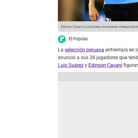
Edinson Cavani y Luis Suárez comandarán el ataque de Ur
El Popular
La
selección peruana
enfrentará en 
anunció a sus 26 jugadores que tend
Luis Suárez
y
Edinson Cavani
figuran