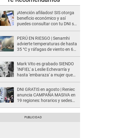
¡Atención afiliados! SIS otorga
beneficio económico y así
puedes consultar con tu DNI si
te corresponde
PERÚ EN RIESGO | Senamhi
advierte temperaturas de hasta
35 °C y ráfagas de viento en 6
regiones del país
Mark Vito es grabado SIENDO
'INFIEL' a Leslie Echevarría y
hasta 'embaraza' a mujer que
sería su AMANTE: "¡Eres un
desgraciado! "
DNI GRATIS en agosto | Reniec
anuncia CAMPAÑA MASIVA en
19 regiones: horarios y sedes
oficiales