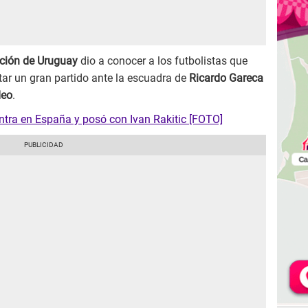
cción de Uruguay
dio a conocer a los futbolistas que
tar un gran partido ante la escuadra de
Ricardo Gareca
deo
.
ntra en España y posó con Ivan Rakitic [FOTO]