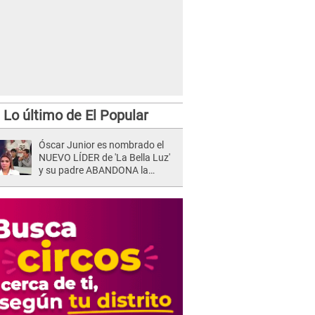
Lo último de El Popular
Óscar Junior es nombrado el
NUEVO LÍDER de 'La Bella Luz'
y su padre ABANDONA la
orquesta tras caso Naldy
Saldaña: "Son errores..."