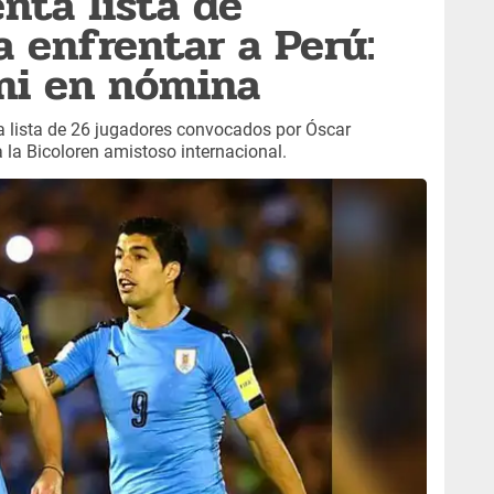
nta lista de
a enfrentar a Perú:
ni en nómina
a lista de 26 jugadores convocados por Óscar
la Bicoloren amistoso internacional.