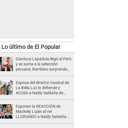
Lo último de El Popular
Gianluca Lapadula llegó al Perú
y se suma a la selección
peruana: Bambino sorprende
con su llegada
Esposa del director musical de
La Bella Luz lo defiende y
ACUSA a Naldy Saldaña de
tener una relación con él y
otros integrantes
Exponen la REACCIÓN de
Mackeily Luján al ver
LLORANDO a Naldy Saldaña
tras AGRESIÓN de director de
'La Bella Luz': Esto hizo