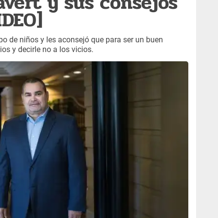
avert y sus consejos
IDEO]
po de niños y les aconsejó que para ser un buen
os y decirle no a los vicios.