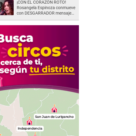
¡CON EL CORAZÓN ROTO!
Rosangela Espinoza conmueve
con DESGARRADOR mensaje
tras terrible pérdida: "Descansa
en paz..."