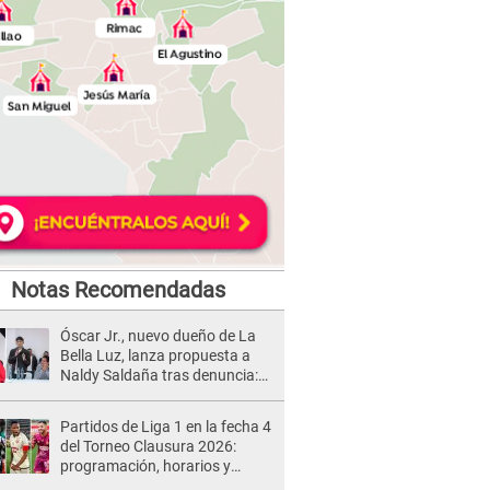
Notas Recomendadas
Óscar Jr., nuevo dueño de La
Bella Luz, lanza propuesta a
Naldy Saldaña tras denuncia:
“Va a haber otro tipo de ley”
Partidos de Liga 1 en la fecha 4
del Torneo Clausura 2026:
programación, horarios y
dónde ver