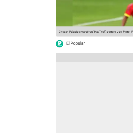
Cristian Palacios marcó un 'Hat Trick' portero Joel Pinto
El Popular