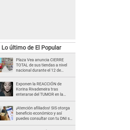
Lo último de El Popular
Plaza Vea anuncia CIERRE
TOTAL de sus tiendas a nivel
nacional durante el 12 de
agosto por este MOTIVO
Exponen la REACCIÓN de
Korina Rivadeneira tras
enterarse del TUMOR en la
cabeza de Mario Hart: "Ella
estaba muy..."
¡Atención afiliados! SIS otorga
beneficio económico y así
puedes consultar con tu DNI si
te corresponde