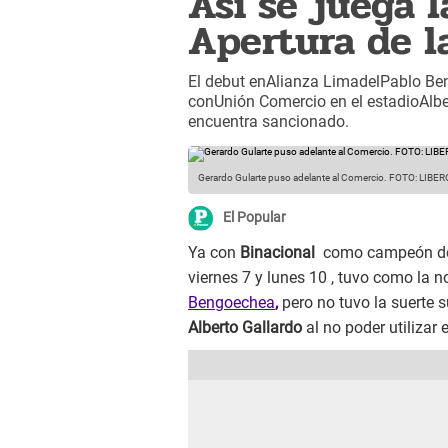
Así se juega l
Apertura de la
El debut enAlianza LimadelPablo Be
conUnión Comercio en el estadioAlber
encuentra sancionado.
Gerardo Gularte puso adelante al Comercio. FOTO: LIBER
El Popular
Ya con
Binacional
como campeón d
viernes 7 y lunes 10 , tuvo como la 
Bengoechea
,
pero no tuvo la suerte 
Alberto Gallardo
al no poder utilizar 