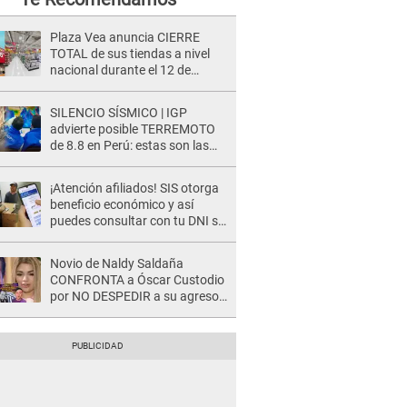
Plaza Vea anuncia CIERRE
TOTAL de sus tiendas a nivel
nacional durante el 12 de
agosto por este MOTIVO
SILENCIO SÍSMICO | IGP
advierte posible TERREMOTO
de 8.8 en Perú: estas son las
zonas más expuestas
¡Atención afiliados! SIS otorga
beneficio económico y así
puedes consultar con tu DNI si
te corresponde
Novio de Naldy Saldaña
CONFRONTA a Óscar Custodio
por NO DESPEDIR a su agresor
y él da INDIGNANTE respuesta:
"Nadie me dice qué hacer"