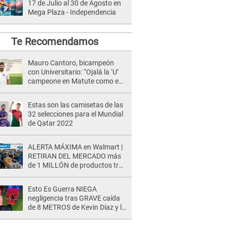
17 de Julio al 30 de Agosto en
Mega Plaza - Independencia
Te Recomendamos
Mauro Cantoro, bicampeón
con Universitario: “Ojalá la ‘U’
campeone en Matute como en
1999”
Estas son las camisetas de las
32 selecciones para el Mundial
de Qatar 2022
ALERTA MÁXIMA en Walmart |
RETIRAN DEL MERCADO más
de 1 MILLÓN de productos tras
causar HERIDAS GRAVES en
usuarios
Esto Es Guerra NIEGA
negligencia tras GRAVE caída
de 8 METROS de Kevin Díaz y lo
SEÑALAN: "No adoptó la
postura correcta"