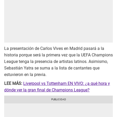
La presentación de Carlos Vives en Madrid pasará a la
historia porque será la primera vez que la UEFA Champions
League tenga la presencia de artistas latinos. Asimismo,
Sebastián Yatra se suma a la lista de cantantes que
estuvieron en la previa.
LEE MÁS:
Liverpool vs Tottenham EN VIVO: ¿a qué hora y
dónde ver la gran final de Champions League?