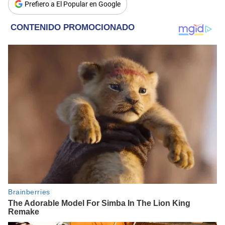
Prefiero a El Popular en Google