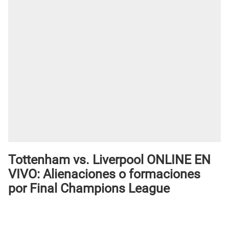
Tottenham vs. Liverpool ONLINE EN
VIVO: Alienaciones o formaciones
por Final Champions League