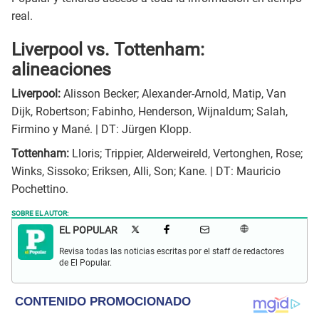
real.
Liverpool vs. Tottenham:
alineaciones
Liverpool:
Alisson Becker; Alexander-Arnold, Matip, Van
Dijk, Robertson; Fabinho, Henderson, Wijnaldum; Salah,
Firmino y Mané. | DT: Jürgen Klopp.
Tottenham:
Lloris; Trippier, Alderweireld, Vertonghen, Rose;
Winks, Sissoko; Eriksen, Alli, Son; Kane. | DT: Mauricio
Pochettino.
SOBRE EL AUTOR:
EL POPULAR
Revisa todas las noticias escritas por el staff de redactores
de El Popular.