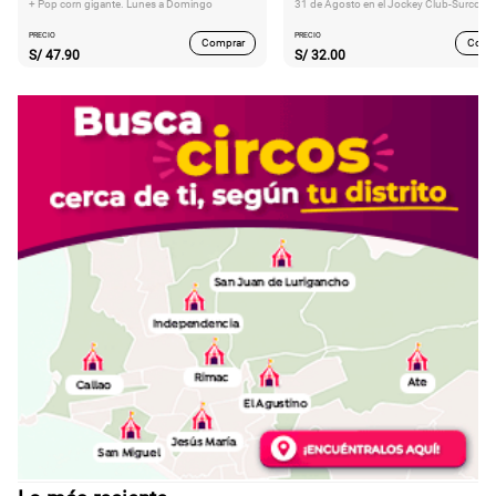
+ Pop corn gigante. Lunes a Domingo
31 de Agosto en el Jockey Club-Surco
PRECIO
PRECIO
Comprar
Comp
S/
47.90
S/
32.00