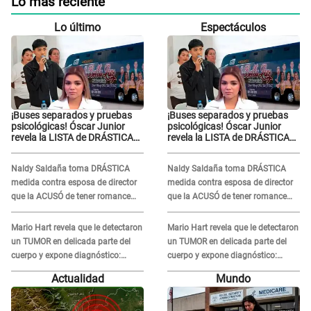
Lo más reciente
Lo último
Espectáculos
¡Buses separados y pruebas
¡Buses separados y pruebas
psicológicas! Óscar Junior
psicológicas! Óscar Junior
revela la LISTA de DRÁSTICAS
revela la LISTA de DRÁSTICAS
medidas para prevenir acoso
medidas para prevenir acoso
en 'La Bella Luz' tras caso
en 'La Bella Luz' tras caso
Naldy Saldaña toma DRÁSTICA
Naldy Saldaña toma DRÁSTICA
Naldy Saldaña
Naldy Saldaña
medida contra esposa de director
medida contra esposa de director
que la ACUSÓ de tener romance
que la ACUSÓ de tener romance
con él: "Muy triste..."
con él: "Muy triste..."
Mario Hart revela que le detectaron
Mario Hart revela que le detectaron
un TUMOR en delicada parte del
un TUMOR en delicada parte del
cuerpo y expone diagnóstico:
cuerpo y expone diagnóstico:
"Dolores muy fuertes..."
"Dolores muy fuertes..."
Actualidad
Mundo