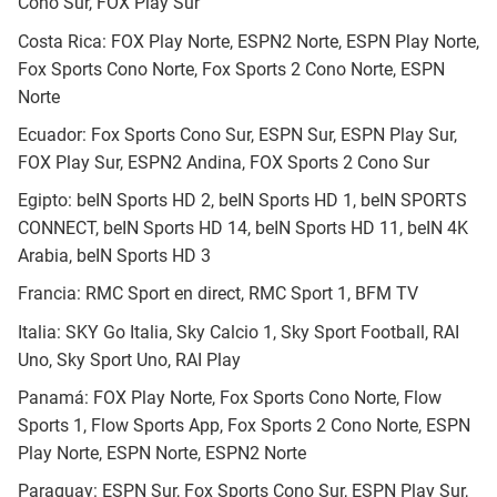
Cono Sur, FOX Play Sur
Costa Rica: FOX Play Norte, ESPN2 Norte, ESPN Play Norte,
Fox Sports Cono Norte, Fox Sports 2 Cono Norte, ESPN
Norte
Ecuador: Fox Sports Cono Sur, ESPN Sur, ESPN Play Sur,
FOX Play Sur, ESPN2 Andina, FOX Sports 2 Cono Sur
Egipto: beIN Sports HD 2, beIN Sports HD 1, beIN SPORTS
CONNECT, beIN Sports HD 14, beIN Sports HD 11, beIN 4K
Arabia, beIN Sports HD 3
Francia: RMC Sport en direct, RMC Sport 1, BFM TV
Italia: SKY Go Italia, Sky Calcio 1, Sky Sport Football, RAI
Uno, Sky Sport Uno, RAI Play
Panamá: FOX Play Norte, Fox Sports Cono Norte, Flow
Sports 1, Flow Sports App, Fox Sports 2 Cono Norte, ESPN
Play Norte, ESPN Norte, ESPN2 Norte
Paraguay: ESPN Sur, Fox Sports Cono Sur, ESPN Play Sur,