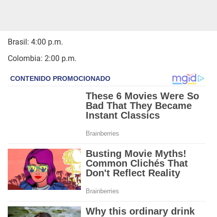
Brasil: 4:00 p.m.
Colombia: 2:00 p.m.