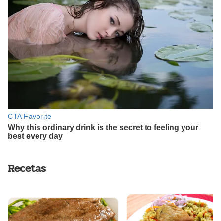
Recetas