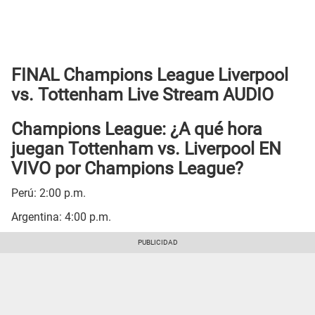
FINAL Champions League Liverpool
vs. Tottenham Live Stream AUDIO
Champions League: ¿A qué hora
juegan Tottenham vs. Liverpool EN
VIVO por Champions League?
Perú: 2:00 p.m.
Argentina: 4:00 p.m.