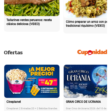
Tallarines verdes peruanos: receta
Cómo preparar un arroz con poll
clásica deliciosa (VIDEO)
tradicional riquísimo (VIDEO)
Ofertas
Cineplanet
GRAN CIRCO DE UCRANIA
Cineplanet: 2 Entradas 2D + 2 Bebidas Grandes
Gran Circo de Ucrania 2026: del 10 de Juli