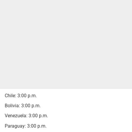
Chile: 3:00 p.m.
Bolivia: 3:00 p.m.
Venezuela: 3:00 p.m.
Paraguay: 3:00 p.m.