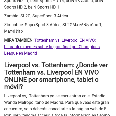
Sports HD 11, beIN Sports HD 14, beIN 4K Arabia, beIN
Sports HD 2, beIN Sports HD 1
Zambia: SL2G, SuperSport 3 Africa
Zimbabue: SuperSport 3 Africa, SL2GМатч! Футбол 1,
Матч! Игр
MIRA TAMBIÉN:
Tottenham vs. Liverpool EN VIVO:
hilarantes memes sobre la gran final por Champions
League en Madrid
Liverpool vs. Tottenham: ¿Donde ver
Tottenham vs. Liverpool EN VIVO
ONLINE por smartphone, tablet o
móvil?
Liverpool vs,. Tottenham ya se encuentran en el Estadio
Wanda Metropolitano de Madrid. Para que veas este gran
encuentro, solo deberás conectarte a la página web de El
Popular y tendrás acceso a toda la información en tiempo