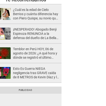
¿Cuál es la edad de Cielo
Berrios y cuánta diferencia hay
con Piero Quispe, su novio que
conquista México?
¡INESPERADO! Abogado Benji
Espinoza RENUNCIA a la
defensa del dueño de La Bella
Luz tras difusión de POLÉMICO
audio: "Nada que defender"
Temblor en Perú HOY, 06 de
agosto de 2026: ¿A qué hora y
dónde se registró el último
sismo, según IGP?
Esto Es Guerra NIEGA
negligencia tras GRAVE caída
de 8 METROS de Kevin Díaz y lo
SEÑALAN: "No adoptó la
postura correcta"