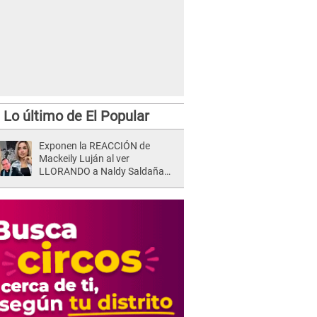
Lo último de El Popular
Exponen la REACCIÓN de
Mackeily Luján al ver
LLORANDO a Naldy Saldaña
tras AGRESIÓN de director de
'La Bella Luz': Esto hizo