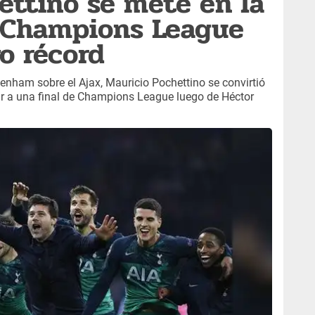
ettino se mete en la
a Champions League
o récord
ottenham sobre el Ajax, Mauricio Pochettino se convirtió
egar a una final de Champions League luego de Héctor