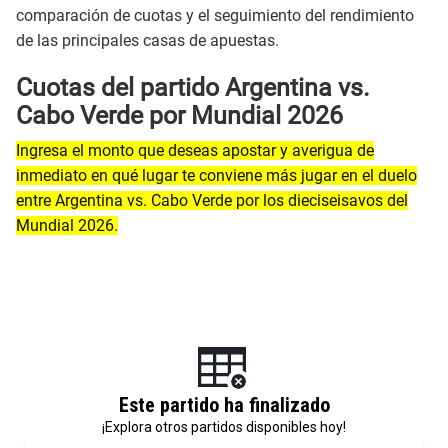
comparación de cuotas y el seguimiento del rendimiento
de las principales casas de apuestas.
Cuotas del partido Argentina vs.
Cabo Verde por Mundial 2026
Ingresa el monto que deseas apostar y averigua de
inmediato en qué lugar te conviene más jugar en el duelo
entre Argentina vs. Cabo Verde por los dieciseisavos del
Mundial 2026.