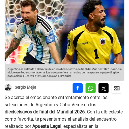
Argentina se enfrenta a Cabo Verde en los dieciseisavos de final del Mundial 2026, donde la
albiceleste llega como favorita. Las cuotas reflejan una clara ventaja para el equipo dirigido
por Scaloni.
Fuente: Foto: Composición El Popular
Sergio Mejia
Se acerca el emocionante enfrentamiento entre las
selecciones de Argentina y Cabo Verde en los
dieciseisavos de final del Mundial 2026
. Con la albiceleste
como favorita, te presentamos el análisis del encuentro
realizado por
Apuesta Legal
, especialista en la