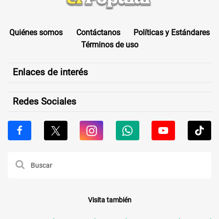
Quiénes somos
Contáctanos
Políticas y Estándares
Términos de uso
Enlaces de interés
Redes Sociales
Visita también