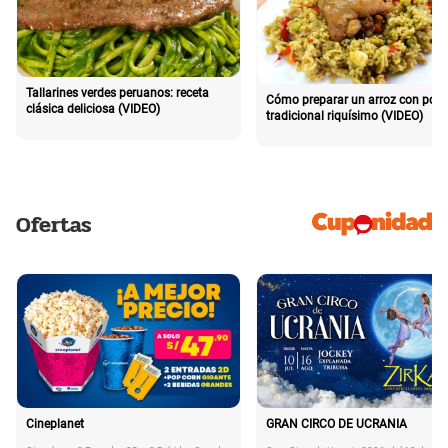
Tallarines verdes peruanos: receta
Cómo preparar un arroz con poll
clásica deliciosa (VIDEO)
tradicional riquísimo (VIDEO)
Ofertas
Cineplanet
GRAN CIRCO DE UCRANIA