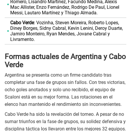
Romero, Lisandro Martínez, Facundo Medina, Alexis
Mac Allister, Enzo Fernández, Rodrigo De Paul, Lionel
Messi, Lautaro Martínez y Thiago Almada.
Cabo Verde
: Vozinha, Steven Moreira, Roberto Lopes,
Diney Borges, Sidny Cabral, Kevin Lenini, Deroy Duarte,
Jamiro Monteiro, Ryan Mendes, Jovane Cabral y
Livramento.
Formas actuales de Argentina y Cabo
Verde
Argentina se presenta como un firme candidato tras
completar una fase de grupos sin fallos. Con tres victorias,
ocho goles anotados y solo uno recibido, el equipo de
Scaloni está en su mejor forma. Las rotaciones en el
elenco han mantenido el rendimiento sin inconvenientes.
Cabo Verde ha sido la revelación del torneo. A pesar de no
sumar triunfos en la fase de grupos, su solidez defensiva y
disciplina táctica los llevaron entre los mejores 32 equipos.