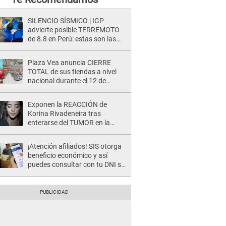
SILENCIO SÍSMICO | IGP
advierte posible TERREMOTO
de 8.8 en Perú: estas son las
zonas más expuestas
Plaza Vea anuncia CIERRE
TOTAL de sus tiendas a nivel
nacional durante el 12 de
agosto por este MOTIVO
Exponen la REACCIÓN de
Korina Rivadeneira tras
enterarse del TUMOR en la
cabeza de Mario Hart: "Ella
estaba muy..."
¡Atención afiliados! SIS otorga
beneficio económico y así
puedes consultar con tu DNI si
te corresponde