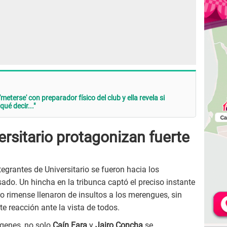
meterse' con preparador físico del club y ella revela si
ué decir..."
ersitario protagonizan fuerte
ntegrantes de Universitario se fueron hacia los
do. Un hincha en la tribunca captó el preciso instante
ro rimense llenaron de insultos a los merengues, sin
e reacción ante la vista de todos.
genes, no solo
Caín Fara
y
Jairo Concha
se