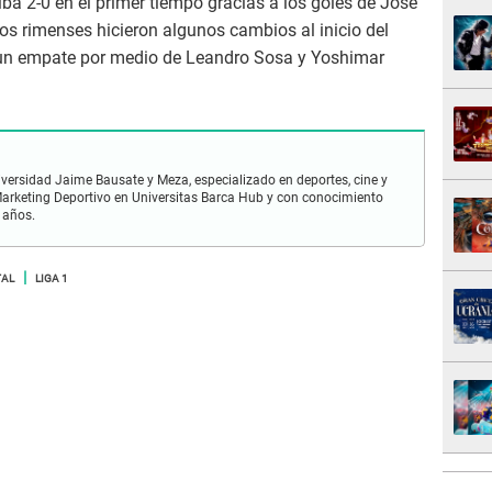
iba 2-0 en el primer tiempo gracias a los goles de José
los rimenses hicieron algunos cambios al inicio del
 un empate por medio de Leandro Sosa y Yoshimar
iversidad Jaime Bausate y Meza, especializado en deportes, cine y
n Marketing Deportivo en Universitas Barca Hub y con conocimiento
 años.
TAL
LIGA 1