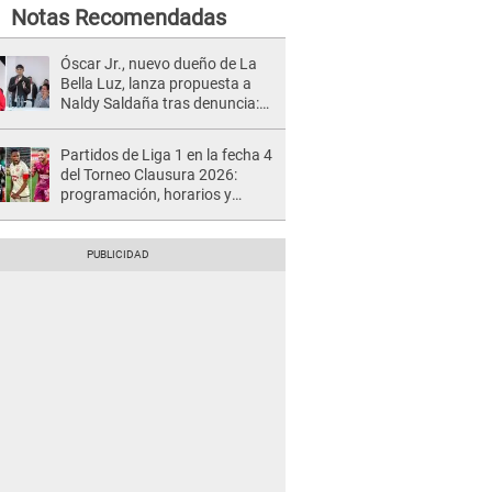
Notas Recomendadas
Óscar Jr., nuevo dueño de La
Bella Luz, lanza propuesta a
Naldy Saldaña tras denuncia:
“Va a haber otro tipo de ley”
Partidos de Liga 1 en la fecha 4
del Torneo Clausura 2026:
programación, horarios y
dónde ver