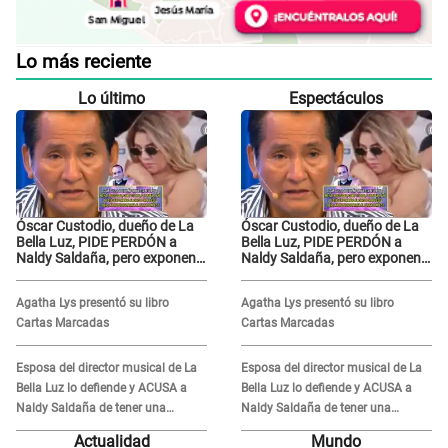
Lo más reciente
Lo último
Espectáculos
Óscar Custodio, dueño de La
Óscar Custodio, dueño de La
Bella Luz, PIDE PERDÓN a
Bella Luz, PIDE PERDÓN a
Naldy Saldaña, pero exponen
Naldy Saldaña, pero exponen
audio donde le reclama por
audio donde le reclama por
VIDEOS: "No hay necesidad de
VIDEOS: "No hay necesidad de
Agatha Lys presentó su libro
Agatha Lys presentó su libro
grabar"
grabar"
Cartas Marcadas
Cartas Marcadas
Esposa del director musical de La
Esposa del director musical de La
Bella Luz lo defiende y ACUSA a
Bella Luz lo defiende y ACUSA a
Naldy Saldaña de tener una
Naldy Saldaña de tener una
relación con él y otros integrantes
relación con él y otros integrantes
Actualidad
Mundo