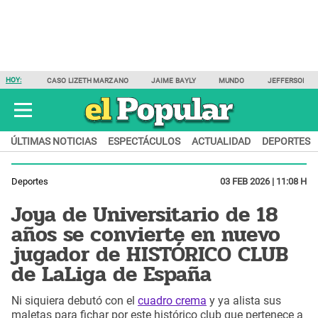
HOY:
CASO LIZETH MARZANO
JAIME BAYLY
MUNDO
JEFFERSON F
ÚLTIMAS NOTICIAS
ESPECTÁCULOS
ACTUALIDAD
DEPORTES
Deportes
03 FEB 2026 | 11:08 H
Joya de Universitario de 18
años se convierte en nuevo
jugador de HISTÓRICO CLUB
de LaLiga de España
Ni siquiera debutó con el
cuadro crema
y ya alista sus
maletas para fichar por este histórico club que pertenece a