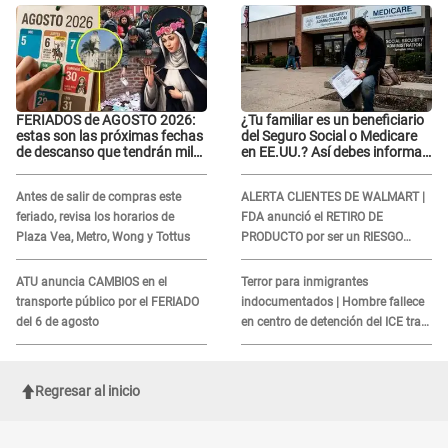
FERIADOS de AGOSTO 2026:
¿Tu familiar es un beneficiario
estas son las próximas fechas
del Seguro Social o Medicare
de descanso que tendrán miles
en EE.UU.? Así debes informar
de peruanos
sobre su muerte para EVITAR
COBROS
Antes de salir de compras este
ALERTA CLIENTES DE WALMART |
feriado, revisa los horarios de
FDA anunció el RETIRO DE
Plaza Vea, Metro, Wong y Tottus
PRODUCTO por ser un RIESGO
MORTAL para consumidores: ¿Cuál
es?
ATU anuncia CAMBIOS en el
Terror para inmigrantes
transporte público por el FERIADO
indocumentados | Hombre fallece
del 6 de agosto
en centro de detención del ICE tras
sufrir una "emergencia médica"
Regresar al inicio