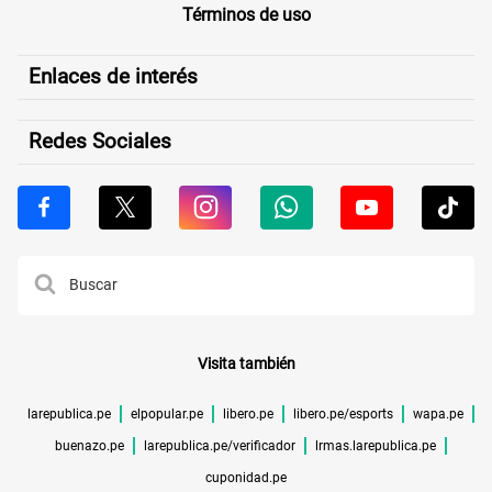
Términos de uso
Enlaces de interés
Redes Sociales
Visita también
larepublica.pe
elpopular.pe
libero.pe
libero.pe/esports
wapa.pe
buenazo.pe
larepublica.pe/verificador
lrmas.larepublica.pe
cuponidad.pe