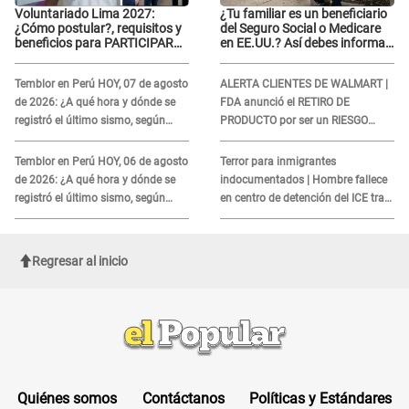
Voluntariado Lima 2027:
¿Tu familiar es un beneficiario
¿Cómo postular?, requisitos y
del Seguro Social o Medicare
beneficios para PARTICIPAR
en EE.UU.? Así debes informar
en los Juegos Panamericanos
sobre su muerte para EVITAR
COBROS
Temblor en Perú HOY, 07 de agosto
ALERTA CLIENTES DE WALMART |
de 2026: ¿A qué hora y dónde se
FDA anunció el RETIRO DE
registró el último sismo, según
PRODUCTO por ser un RIESGO
IGP?
MORTAL para consumidores: ¿Cuál
es?
Temblor en Perú HOY, 06 de agosto
Terror para inmigrantes
de 2026: ¿A qué hora y dónde se
indocumentados | Hombre fallece
registró el último sismo, según
en centro de detención del ICE tras
IGP?
sufrir una "emergencia médica"
Regresar al inicio
Quiénes somos
Contáctanos
Políticas y Estándares