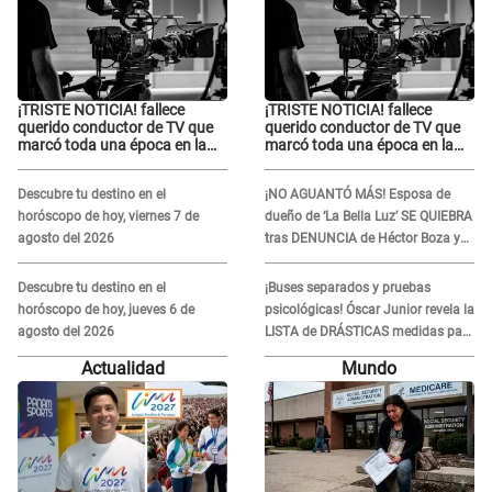
¡TRISTE NOTICIA! fallece
¡TRISTE NOTICIA! fallece
querido conductor de TV que
querido conductor de TV que
marcó toda una época en la
marcó toda una época en la
pantalla chica, así fue su
pantalla chica, así fue su
repentino adiós
repentino adiós
Descubre tu destino en el
¡NO AGUANTÓ MÁS! Esposa de
horóscopo de hoy, viernes 7 de
dueño de ‘La Bella Luz’ SE QUIEBRA
agosto del 2026
tras DENUNCIA de Héctor Boza y
ARREMETE contra Claudia Salazar
Descubre tu destino en el
¡Buses separados y pruebas
horóscopo de hoy, jueves 6 de
psicológicas! Óscar Junior revela la
agosto del 2026
LISTA de DRÁSTICAS medidas para
prevenir acoso en 'La Bella Luz' tras
Actualidad
Mundo
caso Naldy Saldaña