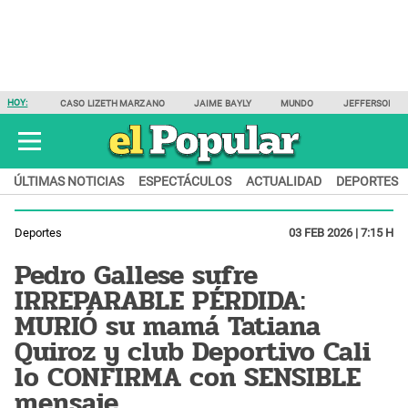
HOY:
CASO LIZETH MARZANO
JAIME BAYLY
MUNDO
JEFFERSON F
ÚLTIMAS NOTICIAS
ESPECTÁCULOS
ACTUALIDAD
DEPORTES
Deportes
03 FEB 2026 | 7:15 H
Pedro Gallese sufre
IRREPARABLE PÉRDIDA:
MURIÓ su mamá Tatiana
Quiroz y club Deportivo Cali
lo CONFIRMA con SENSIBLE
mensaje