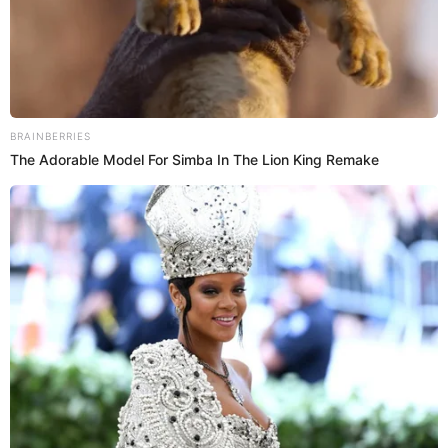
¿A qué hora juegan
2 de Mayo vs.
Alianza Lima
?
El partido se jugará este
miércoles 4 de febrero desde las
19:30 p.m
. hora peruana. Los horarios para otros países
son:
Colombia, Ecuador y Panamá:
19:30 p.m.
Bolivia y Venezuela:
20:30 p.m.
Argentina, Chile, Brasil, Uruguay y Paraguay:
21:30 p.m.
México, El Salvador, Nicaragua y Guatemala:
18:30