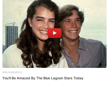
Posibles alineaciones de 2 de Mayo
vs. Alianza Lima
2 de Mayo:
Ángel Martínez; Víctor Davalos, Pedro Sosa,
Miguel Barreto, Wilson Ibarrola; Elías Alfonso, Ulises
Coronel, Óscar Romero, Marcos Gaona; Fernando
Cáceres, Rodrigo Ruiz Díaz.
Alianza Lima:
Guillermo Viscarra; Luis Advíncula,
Renzo Garcés, Mateo Antoni, D' Alessandro
Montenegro; Jairo Vélez, Gianfranco Chavez, Fernando
Gaibor Gaibor, Eryc Castillo; Luis Ramos y Paolo
Guerrero.