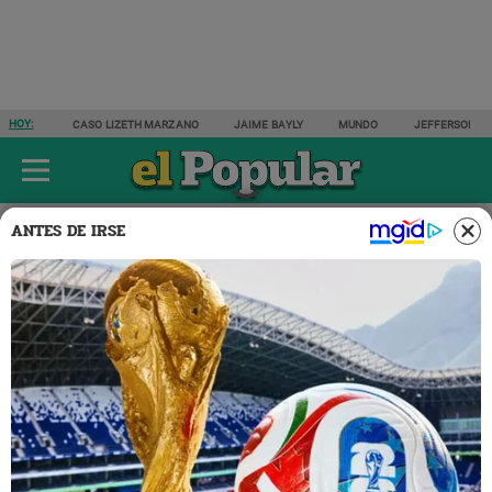
HOY:
CASO LIZETH MARZANO
JAIME BAYLY
MUNDO
JEFFERSON F
ÚLTIMAS NOTICIAS
ESPECTÁCULOS
ACTUALIDAD
DEPORTES
ANTES DE IRSE
Deportes
04 FEB 2026 | 9:30 H
Apuestas y pronóstico 2 de
Mayo vs. Alianza Lima: cuánto
paga el partido por Fase 1 de
Copa Libertadores
Conoce cómo va el pronóstico y quién es favorito para el
partido entre 2 de Mayo y
Alianza Lima
por la Fase 1 de la