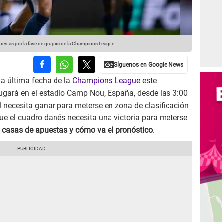
estas por la fase de grupos de la Champions League
la última fecha de la
Champions League
este
 jugará en el estadio Camp Nou, España, desde las 3:00
 necesita ganar para meterse en zona de clasificación
que el cuadro danés necesita una victoria para meterse
 casas de apuestas y cómo va el pronóstico
.