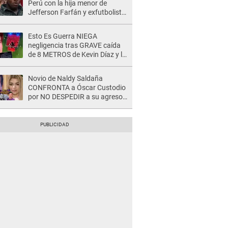
Perú con la hija menor de
Jefferson Farfán y exfutbolista
REACCIONA: "A ti que..."
Esto Es Guerra NIEGA
negligencia tras GRAVE caída
de 8 METROS de Kevin Díaz y lo
SEÑALAN: "No adoptó la
postura correcta"
Novio de Naldy Saldaña
CONFRONTA a Óscar Custodio
por NO DESPEDIR a su agresor
y él da INDIGNANTE respuesta:
"Nadie me dice qué hacer"