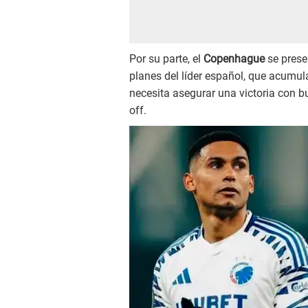
Por su parte, el
Copenhague
se prese
planes del líder español, que acumu
necesita asegurar una victoria con bu
off.