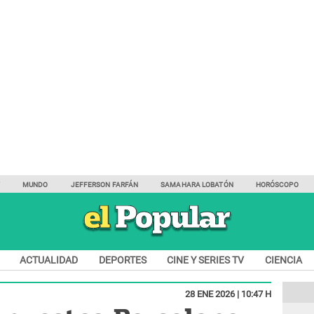
Y
MUNDO
JEFFERSON FARFÁN
SAMAHARA LOBATÓN
HORÓSCOPO
ACTUALIDAD
DEPORTES
CINE Y SERIES TV
CIENCIA
28 ENE 2026 | 10:47 H