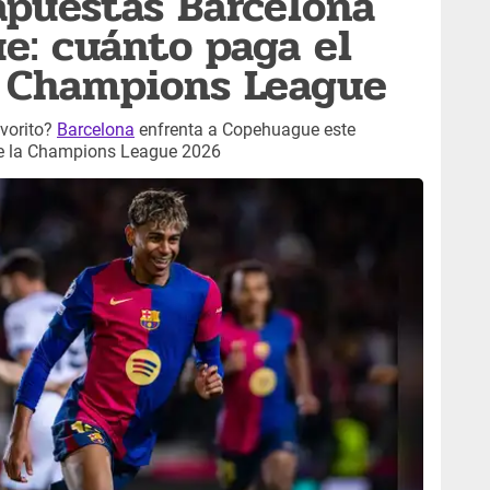
apuestas Barcelona
e: cuánto paga el
a Champions League
avorito?
Barcelona
enfrenta a Copehuague este
 de la Champions League 2026