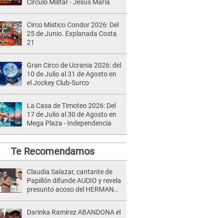
Círculo Militar - Jesús María
Circo Místico Condor 2026: Del
25 de Junio. Explanada Costa
21
Gran Circo de Ucrania 2026: del
10 de Julio al 31 de Agosto en
el Jockey Club-Surco
La Casa de Timoteo 2026: Del
17 de Julio al 30 de Agosto en
Mega Plaza - Independencia
Te Recomendamos
Claudia Salazar, cantante de
Papillón difunde AUDIO y revela
presunto acoso del HERMANO
del director musical de La Bella
Luz: "Me quedé asustada, en
Darinka Ramírez ABANDONA el
shock"