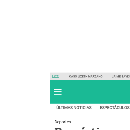
HOY:
CASO LIZETH MARZANO
JAIME BAYL
ÚLTIMAS NOTICIAS
ESPECTÁCULOS
Deportes