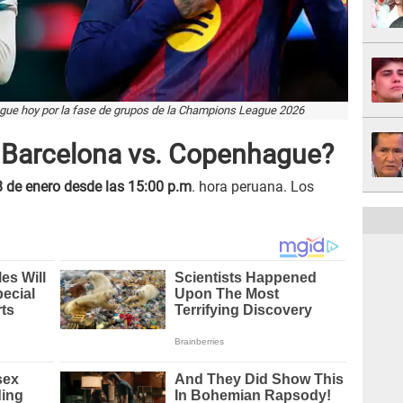
gue hoy por la fase de grupos de la Champions League 2026
Barcelona vs. Copenhague?
 de enero desde las 15:00 p.m
. hora peruana. Los