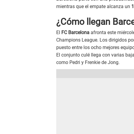
mientras que el empate alcanza un
1
¿Cómo llegan
Barc
El
FC Barcelona
afronta este miércol
Champions League. Los dirigidos por 
puesto entre los ocho mejores equipo
El conjunto culé llega con varias ba
como Pedri y Frenkie de Jong.