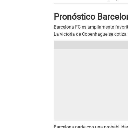
Pronóstico
Barcelo
Barcelona FC es ampliamente favorit
La victoria de Copenhague se cotiza
Barcelona parte con una probabilidad