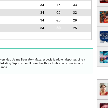
34
-15
33
34
-26
32
34
-25
29
34
-30
25
-
-
-
iversidad Jaime Bausate y Meza, especializado en deportes, cine y
n Marketing Deportivo en Universitas Barca Hub y con conocimiento
 años.