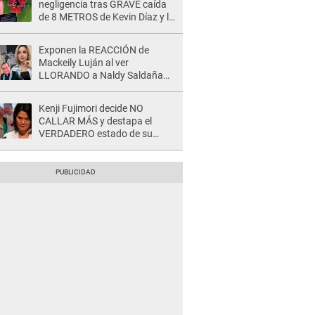
negligencia tras GRAVE caída
de 8 METROS de Kevin Díaz y lo
SEÑALAN: "No adoptó la
postura correcta"
Exponen la REACCIÓN de
Mackeily Luján al ver
LLORANDO a Naldy Saldaña
tras AGRESIÓN de director de
'La Bella Luz': Esto hizo
Kenji Fujimori decide NO
CALLAR MÁS y destapa el
VERDADERO estado de su
relación familiar con Keiko
Fujimori: "Mi familia es Érika, mi
suegra..."