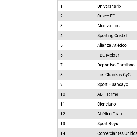
1
Universitario
2
Cusco FC
3
Alianza Lima
4
Sporting Cristal
5
Alianza Atlético
6
FBC Melgar
7
Deportivo Garcilaso
8
Los Chankas CyC
9
Sport Huancayo
10
ADT Tarma
11
Cienciano
12
Atlético Grau
13
Sport Boys
14
Comerciantes Unido